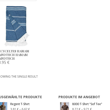
ECYCELTES HAMAM
ANDTUCH HAMAM
ANDTUCH
3.95
€
OWING THE SINGLE RESULT
USGEWÄHLTE PRODUKTE
PRODUKTE IM ANGEBOT
Regent T-Shirt
8000 T-Shirt "Sof Tee"
3.81
€
–
6.62
€
8.72
€
–
9.71
€