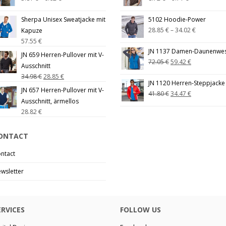
Sherpa Unisex Sweatjacke mit
5102 Hoodie-Power
28.85
€
–
34.02
€
Kapuze
57.55
€
JN 1137 Damen-Daunenwe
JN 659 Herren-Pullover mit V-
72.05
€
59.42
€
Ausschnitt
34.98
€
28.85
€
JN 1120 Herren-Steppjacke
JN 657 Herren-Pullover mit V-
41.80
€
34.47
€
Ausschnitt, ärmellos
28.82
€
ONTACT
ntact
wsletter
ERVICES
FOLLOW US