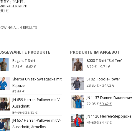
UNNY 5 PANEL
ASEBALLKAPPE
.90
€
OWING ALL 4 RESULTS
USGEWÄHLTE PRODUKTE
PRODUKTE IM ANGEBOT
Regent T-Shirt
8000 T-Shirt "Sof Tee"
3.81
€
–
6.62
€
8.72
€
–
9.71
€
Sherpa Unisex Sweatjacke mit
5102 Hoodie-Power
28.85
€
–
34.02
€
Kapuze
57.55
€
JN 1137 Damen-Daunenwe
JN 659 Herren-Pullover mit V-
72.05
€
59.42
€
Ausschnitt
34.98
€
28.85
€
JN 1120 Herren-Steppjacke
JN 657 Herren-Pullover mit V-
41.80
€
34.47
€
Ausschnitt, ärmellos