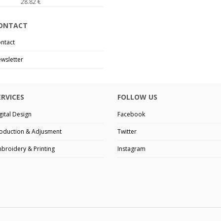
28.82
€
ONTACT
ntact
wsletter
ERVICES
FOLLOW US
gital Design
Facebook
oduction & Adjusment
Twitter
broidery & Printing
Instagram