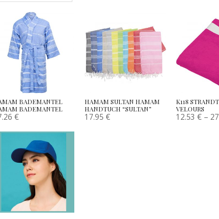
AMAM BADEMANTEL
HAMAM SULTAN HAMAM
K118 STRAND
AMAM BADEMANTEL
HANDTUCH “SULTAN”
VELOURS
7.26
€
17.95
€
12.53
€
–
27