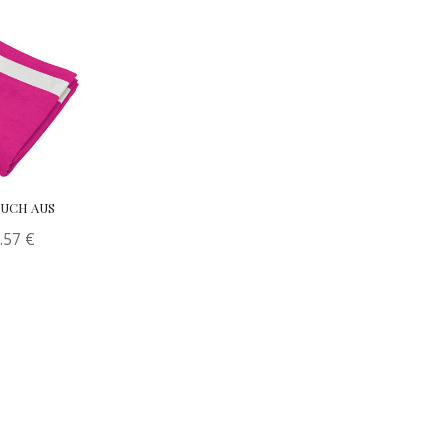
TUCH AUS
.57
€