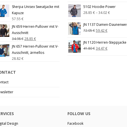
Sherpa Unisex Sweatjacke mit
5102 Hoodie-Power
28.85
€
–
34.02
€
Kapuze
57.55
€
JN 1137 Damen-Daunenwe
JN 659 Herren-Pullover mit V-
72.05
€
59.42
€
Ausschnitt
34.98
€
28.85
€
JN 1120 Herren-Steppjacke
JN 657 Herren-Pullover mit V-
41.80
€
34.47
€
Ausschnitt, ärmellos
28.82
€
ONTACT
ntact
wsletter
ERVICES
FOLLOW US
gital Design
Facebook