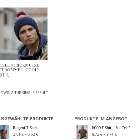
OOLE STRICKMÜTZE
IT BOMMEL “COOL”
.61
€
OWING THE SINGLE RESULT
USGEWÄHLTE PRODUKTE
PRODUKTE IM ANGEBOT
Regent T-Shirt
8000 T-Shirt "Sof Tee"
3.81
€
–
6.62
€
8.72
€
–
9.71
€