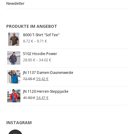
Newsletter
PRODUKTE IM ANGEBOT
8000 T-Shirt "Sof Tee"
8.72
€
–
9.71
€
5102 Hoodie-Power
28.85
€
–
34.02
€
JN 1137 Damen-Daunenweste
72.05
€
59.42
€
JN 1120 Herren-Steppjacke
41.80
€
34.47
€
INSTAGRAM