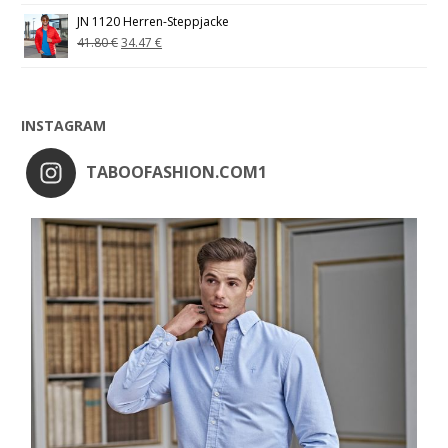
JN 1120 Herren-Steppjacke
41.80
€
34.47
€
INSTAGRAM
TABOOFASHION.COM1