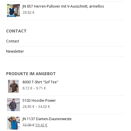
JN 657 Herren-Pullover mit V-Ausschnitt, ärmellos
28.82
€
CONTACT
Contact
Newsletter
PRODUKTE IM ANGEBOT
8000 T-Shirt "Sof Tee"
8.72
€
–
9.71
€
5102 Hoodie-Power
28.85
€
–
34.02
€
JN 1137 Damen-Daunenweste
72.05
€
59.42
€