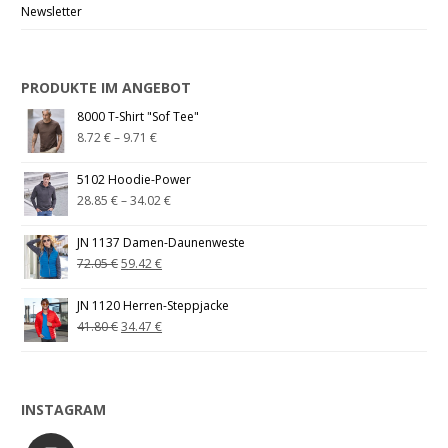
Newsletter
PRODUKTE IM ANGEBOT
8000 T-Shirt "Sof Tee"
8.72
€
–
9.71
€
5102 Hoodie-Power
28.85
€
–
34.02
€
JN 1137 Damen-Daunenweste
72.05
€
59.42
€
JN 1120 Herren-Steppjacke
41.80
€
34.47
€
INSTAGRAM