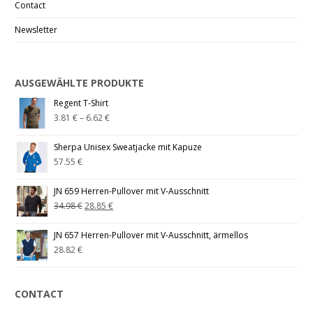
Contact
Newsletter
AUSGEWÄHLTE PRODUKTE
Regent T-Shirt
3.81
€
–
6.62
€
Sherpa Unisex Sweatjacke mit Kapuze
57.55
€
JN 659 Herren-Pullover mit V-Ausschnitt
34.98
€
28.85
€
JN 657 Herren-Pullover mit V-Ausschnitt, ärmellos
28.82
€
CONTACT