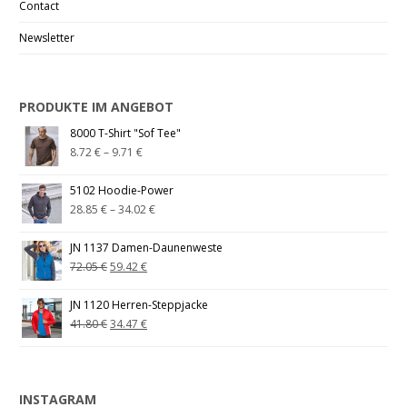
Contact
Newsletter
PRODUKTE IM ANGEBOT
8000 T-Shirt "Sof Tee"
8.72
€
–
9.71
€
5102 Hoodie-Power
28.85
€
–
34.02
€
JN 1137 Damen-Daunenweste
72.05
€
59.42
€
JN 1120 Herren-Steppjacke
41.80
€
34.47
€
INSTAGRAM