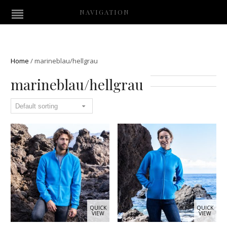
NAVIGATION
Home
/
marineblau/hellgrau
marineblau/hellgrau
QUICK
QUICK
VIEW
VIEW