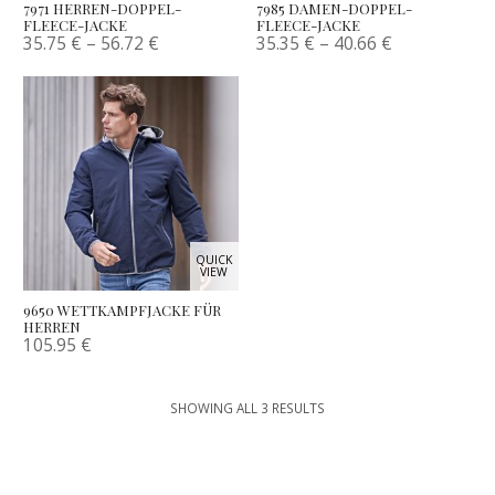
7971 HERREN-DOPPEL-
7985 DAMEN-DOPPEL-
FLEECE-JACKE
FLEECE-JACKE
35.75
€
–
56.72
€
35.35
€
–
40.66
€
QUICK
VIEW
9650 WETTKAMPFJACKE FÜR
HERREN
105.95
€
SHOWING ALL 3 RESULTS