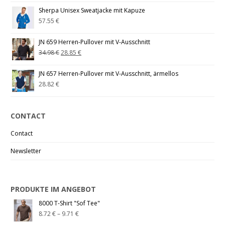
Sherpa Unisex Sweatjacke mit Kapuze
57.55
€
JN 659 Herren-Pullover mit V-Ausschnitt
34.98
€
28.85
€
JN 657 Herren-Pullover mit V-Ausschnitt, ärmellos
28.82
€
CONTACT
Contact
Newsletter
PRODUKTE IM ANGEBOT
8000 T-Shirt "Sof Tee"
8.72
€
–
9.71
€