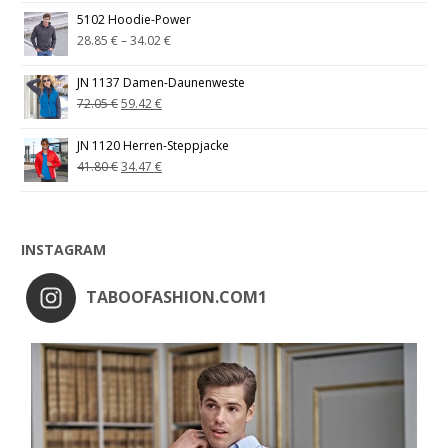
5102 Hoodie-Power
28.85
€
–
34.02
€
JN 1137 Damen-Daunenweste
72.05
€
59.42
€
JN 1120 Herren-Steppjacke
41.80
€
34.47
€
INSTAGRAM
TABOOFASHION.COM1