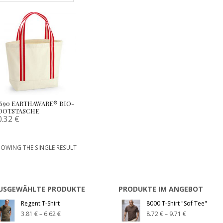
690 EARTHAWARE® BIO-
OOTSTASCHE
0.32
€
OWING THE SINGLE RESULT
USGEWÄHLTE PRODUKTE
PRODUKTE IM ANGEBOT
Regent T-Shirt
8000 T-Shirt "Sof Tee"
3.81
€
–
6.62
€
8.72
€
–
9.71
€