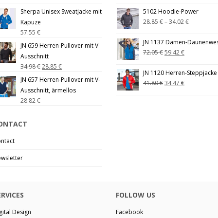
Sherpa Unisex Sweatjacke mit
5102 Hoodie-Power
28.85
€
–
34.02
€
Kapuze
57.55
€
JN 1137 Damen-Daunenwe
JN 659 Herren-Pullover mit V-
72.05
€
59.42
€
Ausschnitt
34.98
€
28.85
€
JN 1120 Herren-Steppjacke
JN 657 Herren-Pullover mit V-
41.80
€
34.47
€
Ausschnitt, ärmellos
28.82
€
ONTACT
ntact
wsletter
ERVICES
FOLLOW US
gital Design
Facebook