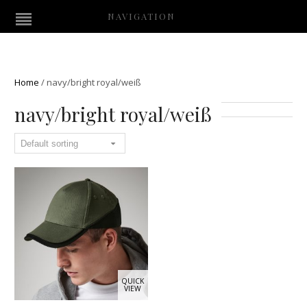
NAVIGATION
Home
/
navy/bright royal/weiß
navy/bright royal/weiß
QUICK
VIEW