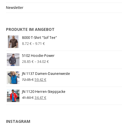
Newsletter
PRODUKTE IM ANGEBOT
8000 T-Shirt "Sof Tee"
8.72
€
–
9.71
€
5102 Hoodie-Power
28.85
€
–
34.02
€
JN 1137 Damen-Daunenweste
72.05
€
59.42
€
JN 1120 Herren-Steppjacke
41.80
€
34.47
€
INSTAGRAM