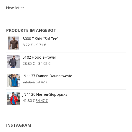
Newsletter
PRODUKTE IM ANGEBOT
8000 T-Shirt "Sof Tee"
8.72
€
–
9.71
€
5102 Hoodie-Power
28.85
€
–
34.02
€
JN 1137 Damen-Daunenweste
72.05
€
59.42
€
JN 1120 Herren-Steppjacke
41.80
€
34.47
€
INSTAGRAM