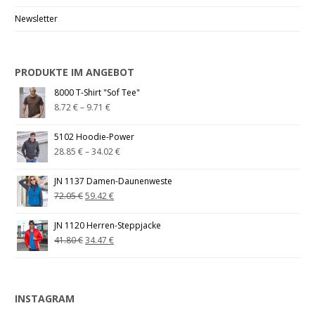
Newsletter
PRODUKTE IM ANGEBOT
8000 T-Shirt "Sof Tee"
8.72
€
–
9.71
€
5102 Hoodie-Power
28.85
€
–
34.02
€
JN 1137 Damen-Daunenweste
72.05
€
59.42
€
JN 1120 Herren-Steppjacke
41.80
€
34.47
€
INSTAGRAM