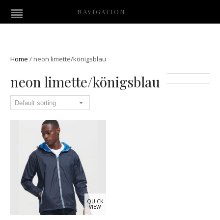
NAVIGATION
Home
/
neon limette/königsblau
neon limette/königsblau
QUICK
VIEW