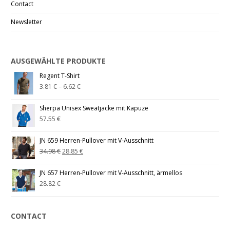
Contact
Newsletter
AUSGEWÄHLTE PRODUKTE
Regent T-Shirt
3.81
€
–
6.62
€
Sherpa Unisex Sweatjacke mit Kapuze
57.55
€
JN 659 Herren-Pullover mit V-Ausschnitt
34.98
€
28.85
€
JN 657 Herren-Pullover mit V-Ausschnitt, ärmellos
28.82
€
CONTACT