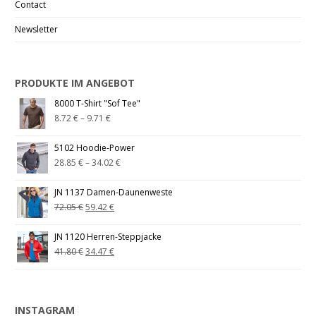
Contact
Newsletter
PRODUKTE IM ANGEBOT
8000 T-Shirt "Sof Tee"
8.72
€
–
9.71
€
5102 Hoodie-Power
28.85
€
–
34.02
€
JN 1137 Damen-Daunenweste
72.05
€
59.42
€
JN 1120 Herren-Steppjacke
41.80
€
34.47
€
INSTAGRAM