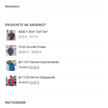
Newsletter
PRODUKTE IM ANGEBOT
8000 T-Shirt "Sof Tee"
8.72
€
–
9.71
€
5102 Hoodie-Power
28.85
€
–
34.02
€
JN 1137 Damen-Daunenweste
72.05
€
59.42
€
JN 1120 Herren-Steppjacke
41.80
€
34.47
€
INSTAGRAM