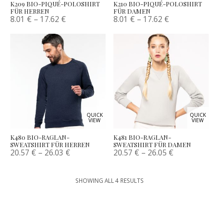
K209 BIO-PIQUÉ-POLOSHIRT
K210 BIO-PIQUÉ-POLOSHIRT
FÜR HERREN
FÜR DAMEN
8.01
€
–
17.62
€
8.01
€
–
17.62
€
QUICK
QUICK
VIEW
VIEW
K480 BIO-RAGLAN-
K481 BIO-RAGLAN-
SWEATSHIRT FÜR HERREN
SWEATSHIRT FÜR DAMEN
20.57
€
–
26.03
€
20.57
€
–
26.05
€
SHOWING ALL 4 RESULTS