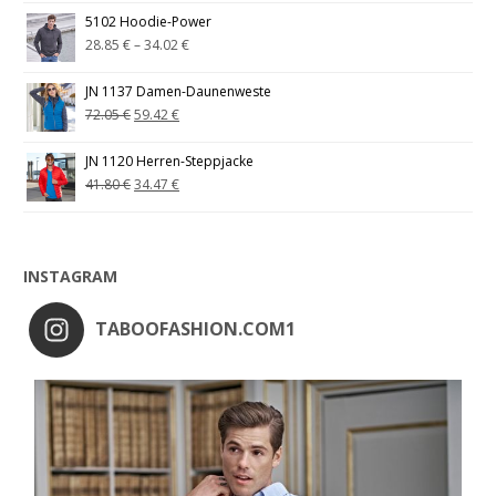
5102 Hoodie-Power
28.85
€
–
34.02
€
JN 1137 Damen-Daunenweste
72.05
€
59.42
€
JN 1120 Herren-Steppjacke
41.80
€
34.47
€
INSTAGRAM
TABOOFASHION.COM1