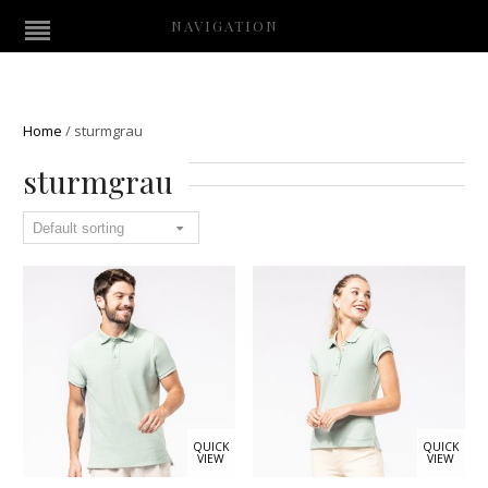
NAVIGATION
Home
/
sturmgrau
sturmgrau
QUICK
QUICK
VIEW
VIEW