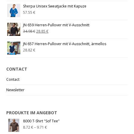
Sherpa Unisex Sweatjacke mit Kapuze
57.55
€
JN 659 Herren-Pullover mit V-Ausschnitt
34.98
€
28.85
€
JN 657 Herren-Pullover mit V-Ausschnitt, ärmellos
28.82
€
CONTACT
Contact
Newsletter
PRODUKTE IM ANGEBOT
8000 T-Shirt "Sof Tee"
8.72
€
–
9.71
€