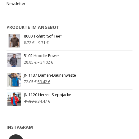
Newsletter
PRODUKTE IM ANGEBOT
8000 T-Shirt "Sof Tee"
8.72
€
–
9.71
€
5102 Hoodie-Power
28.85
€
–
34.02
€
JN 1137 Damen-Daunenweste
72.05
€
59.42
€
JN 1120 Herren-Steppjacke
41.80
€
34.47
€
INSTAGRAM