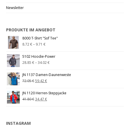
Newsletter
PRODUKTE IM ANGEBOT
8000 T-Shirt "Sof Tee"
8.72
€
–
9.71
€
5102 Hoodie-Power
28.85
€
–
34.02
€
JN 1137 Damen-Daunenweste
72.05
€
59.42
€
JN 1120 Herren-Steppjacke
41.80
€
34.47
€
INSTAGRAM