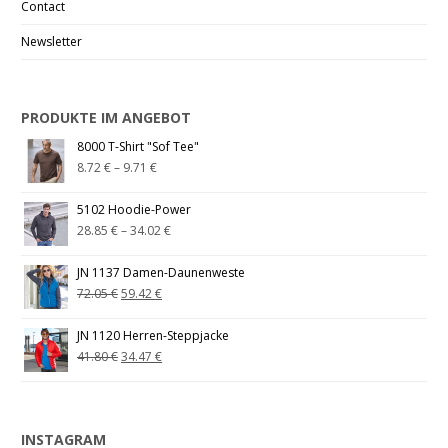
Contact
Newsletter
PRODUKTE IM ANGEBOT
8000 T-Shirt "Sof Tee"
8.72
€
–
9.71
€
5102 Hoodie-Power
28.85
€
–
34.02
€
JN 1137 Damen-Daunenweste
72.05
€
59.42
€
JN 1120 Herren-Steppjacke
41.80
€
34.47
€
INSTAGRAM