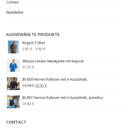
Contact
Newsletter
AUSGEWÄHLTE PRODUKTE
Regent T-Shirt
3.81
€
–
6.62
€
Sherpa Unisex Sweatjacke mit Kapuze
57.55
€
JN 659 Herren-Pullover mit V-Ausschnitt
34.98
€
28.85
€
JN 657 Herren-Pullover mit V-Ausschnitt, ärmellos
28.82
€
CONTACT