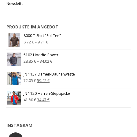
Newsletter
PRODUKTE IM ANGEBOT
8000 T-Shirt "Sof Tee"
8.72
€
–
9.71
€
5102 Hoodie-Power
28.85
€
–
34.02
€
JN 1137 Damen-Daunenweste
72.05
€
59.42
€
JN 1120 Herren-Steppjacke
41.80
€
34.47
€
INSTAGRAM