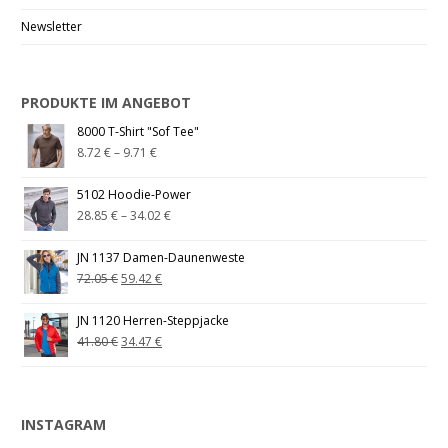
Newsletter
PRODUKTE IM ANGEBOT
8000 T-Shirt "Sof Tee"
8.72
€
–
9.71
€
5102 Hoodie-Power
28.85
€
–
34.02
€
JN 1137 Damen-Daunenweste
72.05
€
59.42
€
JN 1120 Herren-Steppjacke
41.80
€
34.47
€
INSTAGRAM