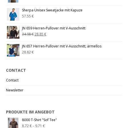
Sherpa Unisex Sweatjacke mit Kapuze
57.55
€
JN 659 Herren-Pullover mit V-Ausschnitt
34.98
€
28.85
€
JN 657 Herren-Pullover mit V-Ausschnitt, ärmellos
28.82
€
CONTACT
Contact
Newsletter
PRODUKTE IM ANGEBOT
8000 T-Shirt "Sof Tee"
8.72
€
–
9.71
€