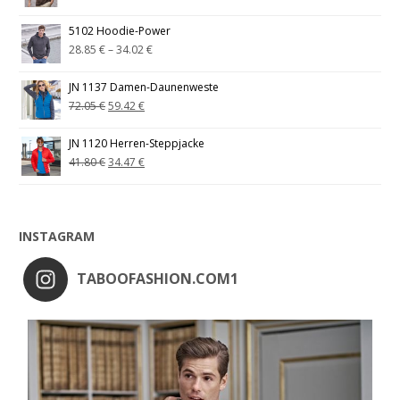
5102 Hoodie-Power
28.85
€
–
34.02
€
JN 1137 Damen-Daunenweste
72.05
€
59.42
€
JN 1120 Herren-Steppjacke
41.80
€
34.47
€
INSTAGRAM
TABOOFASHION.COM1