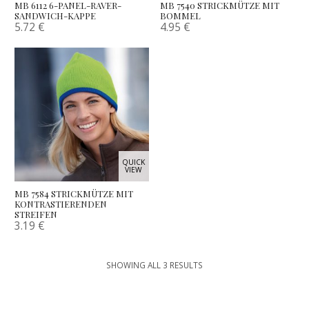
MB 6112 6-PANEL-RAVER-
MB 7540 STRICKMÜTZE MIT
SANDWICH-KAPPE
BOMMEL
5.72
€
4.95
€
QUICK
VIEW
MB 7584 STRICKMÜTZE MIT
KONTRASTIERENDEN
STREIFEN
3.19
€
SHOWING ALL 3 RESULTS