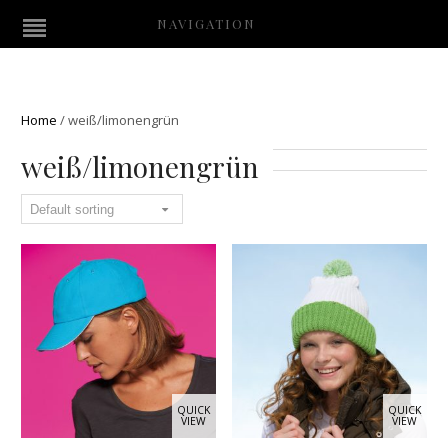
NAVIGATION
Home
/
weiß/limonengrün
weiß/limonengrün
QUICK
QUICK
VIEW
VIEW