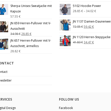
Sherpa Unisex Sweatjacke mit
5102 Hoodie-Power
28.85
€
–
34.02
€
Kapuze
57.55
€
JN 1137 Damen-Daunenwe
JN 659 Herren-Pullover mit V-
72.05
€
59.42
€
Ausschnitt
34.98
€
28.85
€
JN 1120 Herren-Steppjacke
JN 657 Herren-Pullover mit V-
41.80
€
34.47
€
Ausschnitt, ärmellos
28.82
€
ONTACT
ntact
wsletter
ERVICES
FOLLOW US
gital Design
Facebook