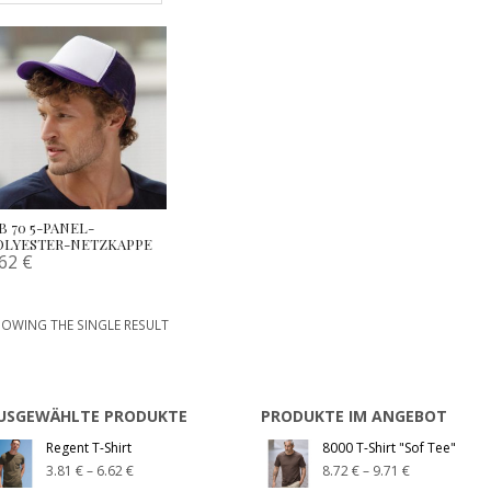
B 70 5-PANEL-
OLYESTER-NETZKAPPE
.62
€
OWING THE SINGLE RESULT
USGEWÄHLTE PRODUKTE
PRODUKTE IM ANGEBOT
Regent T-Shirt
8000 T-Shirt "Sof Tee"
3.81
€
–
6.62
€
8.72
€
–
9.71
€