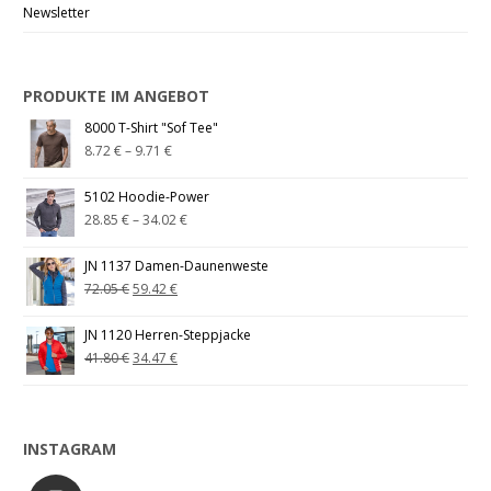
Newsletter
PRODUKTE IM ANGEBOT
8000 T-Shirt "Sof Tee"
8.72
€
–
9.71
€
5102 Hoodie-Power
28.85
€
–
34.02
€
JN 1137 Damen-Daunenweste
72.05
€
59.42
€
JN 1120 Herren-Steppjacke
41.80
€
34.47
€
INSTAGRAM