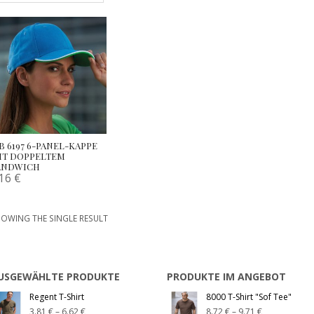
B 6197 6-PANEL-KAPPE
IT DOPPELTEM
ANDWICH
.16
€
OWING THE SINGLE RESULT
USGEWÄHLTE PRODUKTE
PRODUKTE IM ANGEBOT
Regent T-Shirt
8000 T-Shirt "Sof Tee"
3.81
€
–
6.62
€
8.72
€
–
9.71
€