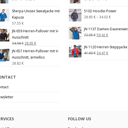
Sherpa Unisex Sweatjacke mit
5102 Hoodie-Power
28.85
€
–
34.02
€
Kapuze
57.55
€
JN 1137 Damen-Daunenwe
JN 659 Herren-Pullover mit V-
72.05
€
59.42
€
Ausschnitt
34.98
€
28.85
€
JN 1120 Herren-Steppjacke
JN 657 Herren-Pullover mit V-
41.80
€
34.47
€
Ausschnitt, ärmellos
28.82
€
ONTACT
ntact
wsletter
ERVICES
FOLLOW US