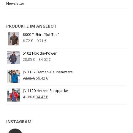
Newsletter
PRODUKTE IM ANGEBOT
8000 T-Shirt "Sof Tee"
8.72
€
–
9.71
€
5102 Hoodie-Power
28.85
€
–
34.02
€
JN 1137 Damen-Daunenweste
72.05
€
59.42
€
JN 1120 Herren-Steppjacke
41.80
€
34.47
€
INSTAGRAM