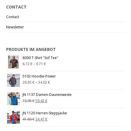
CONTACT
Contact
Newsletter
PRODUKTE IM ANGEBOT
8000 T-Shirt "Sof Tee"
8.72
€
–
9.71
€
5102 Hoodie-Power
28.85
€
–
34.02
€
JN 1137 Damen-Daunenweste
72.05
€
59.42
€
JN 1120 Herren-Steppjacke
41.80
€
34.47
€