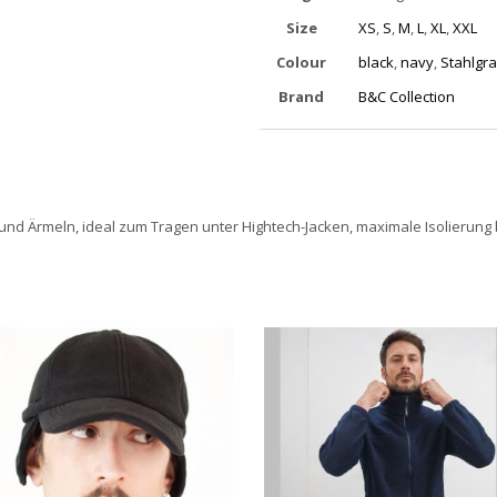
Size
XS
,
S
,
M
,
L
,
XL
,
XXL
Colour
black
,
navy
,
Stahlgr
Brand
B&C Collection
 und Ärmeln, ideal zum Tragen unter Hightech-Jacken, maximale Isolieru