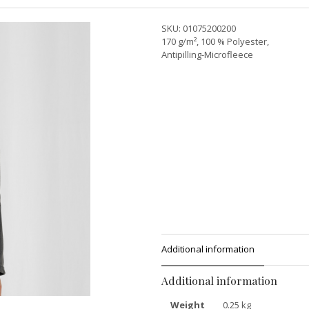
SKU:
01075200200
170 g/m², 100 % Polyester,
Antipilling-Microfleece
Additional information
Additional information
Weight
0.25 kg