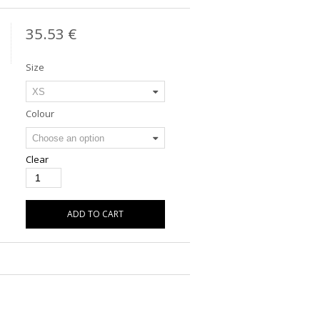
35.53
€
Size
Colour
Clear
ADD TO CART