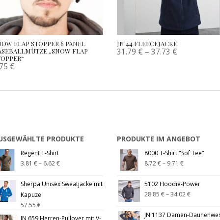
NOW FLAP STOPPER 6 PANEL
JN 44 FLEECEJACKE
31.79
€
–
37.73
€
ASEBALLMÜTZE „SNOW FLAP
TOPPER“
.75
€
USGEWÄHLTE PRODUKTE
PRODUKTE IM ANGEBOT
Regent T-Shirt
8000 T-Shirt "Sof Tee"
3.81
€
–
6.62
€
8.72
€
–
9.71
€
Sherpa Unisex Sweatjacke mit
5102 Hoodie-Power
28.85
€
–
34.02
€
Kapuze
57.55
€
JN 1137 Damen-Daunenwe
JN 659 Herren-Pullover mit V-