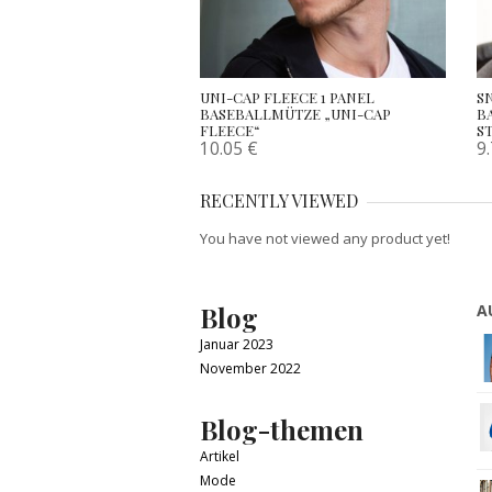
UNI-CAP FLEECE 1 PANEL
S
BASEBALLMÜTZE „UNI-CAP
B
FLEECE“
S
10.05
€
9
RECENTLY VIEWED
You have not viewed any product yet!
Blog
A
Januar 2023
November 2022
Blog-themen
Artikel
Mode