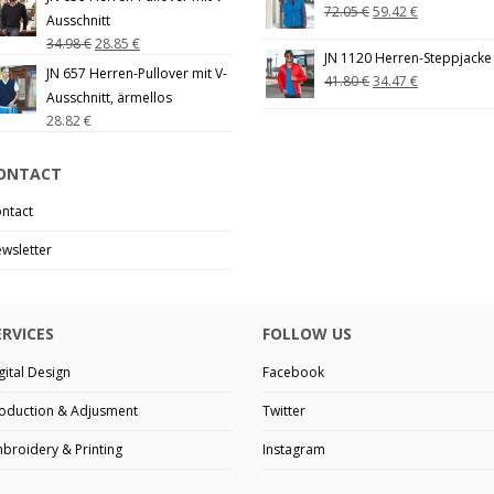
72.05
€
59.42
€
Ausschnitt
34.98
€
28.85
€
JN 1120 Herren-Steppjacke
JN 657 Herren-Pullover mit V-
41.80
€
34.47
€
Ausschnitt, ärmellos
28.82
€
ONTACT
ntact
wsletter
ERVICES
FOLLOW US
gital Design
Facebook
oduction & Adjusment
Twitter
broidery & Printing
Instagram