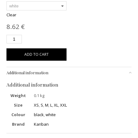
Clear
8.62
€
ADD TO CART
Additional information
Additional information
Weight
0.1 kg
Size
XS
,
S
,
M
,
L
,
XL
,
XXL
Colour
black
,
white
Brand
Kariban