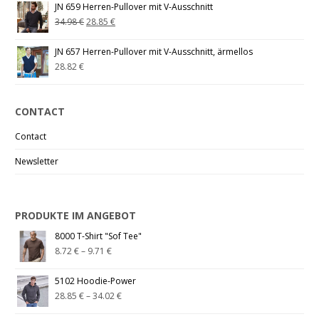
JN 659 Herren-Pullover mit V-Ausschnitt
34.98
€
28.85
€
JN 657 Herren-Pullover mit V-Ausschnitt, ärmellos
28.82
€
CONTACT
Contact
Newsletter
PRODUKTE IM ANGEBOT
8000 T-Shirt "Sof Tee"
8.72
€
–
9.71
€
5102 Hoodie-Power
28.85
€
–
34.02
€