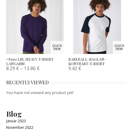
QUICK
QUICK
VIEW
VIEW
#E190 LSL HEAVY T-SHIRT
BASEBALL-RAGLAN-
LANGARM
KONTRAST-T-SHIRT
8.29
€
–
13.86
€
9.42
€
RECENTLY VIEWED
You have not viewed any product yet!
Blog
Januar 2023
November 2022