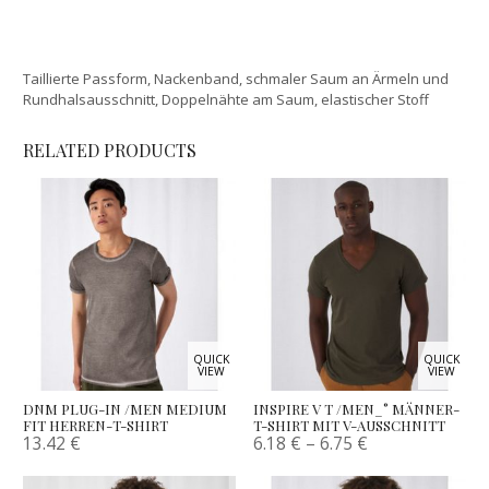
Taillierte Passform, Nackenband, schmaler Saum an Ärmeln und
Rundhalsausschnitt, Doppelnähte am Saum, elastischer Stoff
RELATED PRODUCTS
QUICK
QUICK
VIEW
VIEW
DNM PLUG-IN /MEN MEDIUM
INSPIRE V T /MEN_° MÄNNER-
FIT HERREN-T-SHIRT
T-SHIRT MIT V-AUSSCHNITT
13.42
€
6.18
€
–
6.75
€