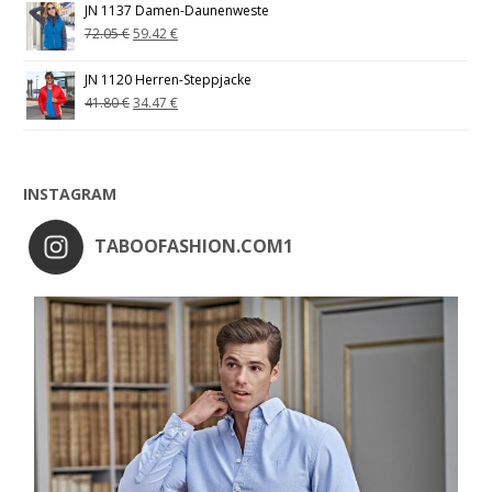
JN 1137 Damen-Daunenweste
72.05
€
59.42
€
JN 1120 Herren-Steppjacke
41.80
€
34.47
€
INSTAGRAM
TABOOFASHION.COM1