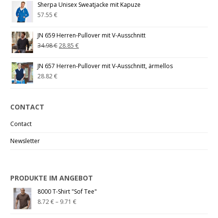
Sherpa Unisex Sweatjacke mit Kapuze
57.55
€
JN 659 Herren-Pullover mit V-Ausschnitt
34.98
€
28.85
€
JN 657 Herren-Pullover mit V-Ausschnitt, ärmellos
28.82
€
CONTACT
Contact
Newsletter
PRODUKTE IM ANGEBOT
8000 T-Shirt "Sof Tee"
8.72
€
–
9.71
€