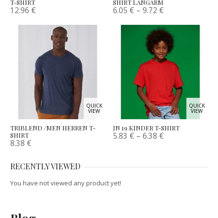
T-SHIRT
SHIRT LANGARM
12.96
€
6.05
€
–
9.72
€
QUICK
QUICK
VIEW
VIEW
TRIBLEND /MEN HERREN T-
JN 19 KINDER T-SHIRT
5.83
€
–
6.38
€
SHIRT
8.38
€
RECENTLY VIEWED
You have not viewed any product yet!