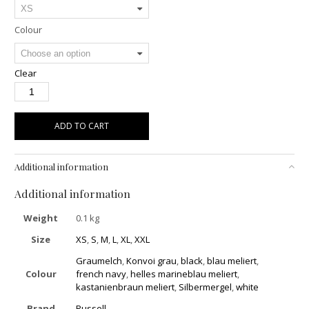
Colour
Clear
ADD TO CART
Additional information
Additional information
Weight
0.1 kg
Size
XS
,
S
,
M
,
L
,
XL
,
XXL
Graumelch
,
Konvoi grau
,
black
,
blau meliert
,
Colour
french navy
,
helles marineblau meliert
,
kastanienbraun meliert
,
Silbermergel
,
white
Brand
Russell