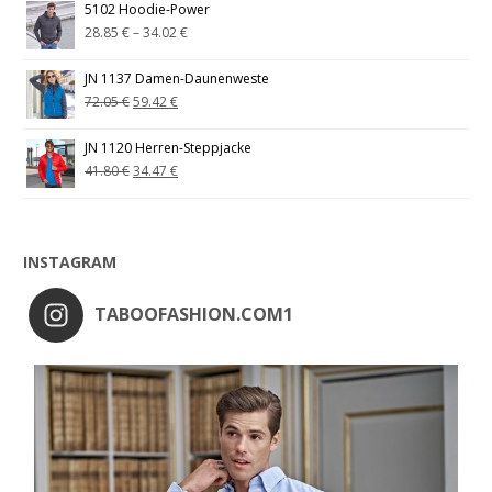
5102 Hoodie-Power
28.85
€
–
34.02
€
JN 1137 Damen-Daunenweste
72.05
€
59.42
€
JN 1120 Herren-Steppjacke
41.80
€
34.47
€
INSTAGRAM
TABOOFASHION.COM1