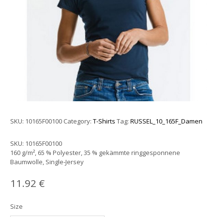
SKU:
10165F00100
Category:
T-Shirts
Tag:
RUSSEL_10_165F_Damen
SKU:
10165F00100
160 g/m², 65 % Polyester, 35 % gekämmte ringgesponnene
Baumwolle, Single-Jersey
11.92
€
Size