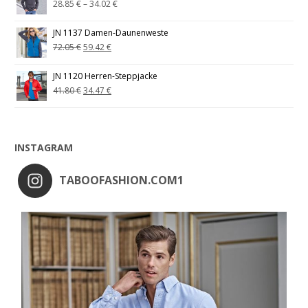
28.85
€
–
34.02
€
JN 1137 Damen-Daunenweste
72.05
€
59.42
€
JN 1120 Herren-Steppjacke
41.80
€
34.47
€
INSTAGRAM
TABOOFASHION.COM1