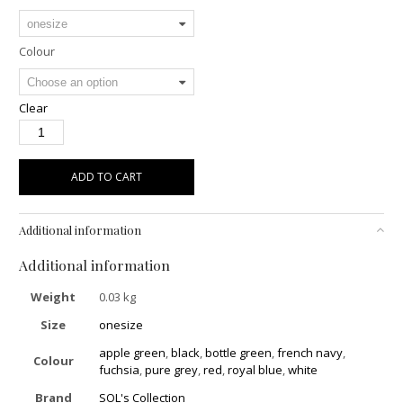
Colour
Clear
ADD TO CART
Additional information
Additional information
Weight
0.03 kg
Size
onesize
apple green
,
black
,
bottle green
,
french navy
,
Colour
fuchsia
,
pure grey
,
red
,
royal blue
,
white
Brand
SOL's Collection