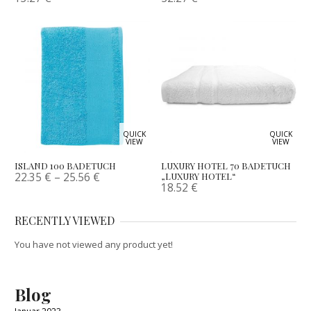
QUICK
QUICK
VIEW
VIEW
ISLAND 100 BADETUCH
LUXURY HOTEL 70 BADETUCH
22.35
€
–
25.56
€
„LUXURY HOTEL“
18.52
€
RECENTLY VIEWED
You have not viewed any product yet!
Blog