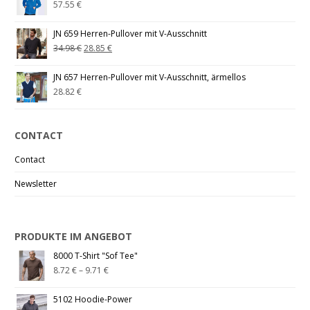
57.55
€
JN 659 Herren-Pullover mit V-Ausschnitt
34.98
€
28.85
€
JN 657 Herren-Pullover mit V-Ausschnitt, ärmellos
28.82
€
CONTACT
Contact
Newsletter
PRODUKTE IM ANGEBOT
8000 T-Shirt "Sof Tee"
8.72
€
–
9.71
€
5102 Hoodie-Power