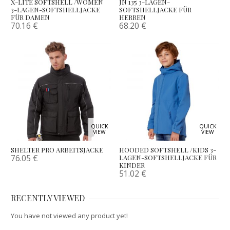
X-LITE SOFTSHELL /WOMEN
JN 135 3-LAGEN-
3-LAGEN-SOFTSHELLJACKE
SOFTSHELLJACKE FÜR
FÜR DAMEN
HERREN
70.16
€
68.20
€
QUICK
QUICK
VIEW
VIEW
SHELTER PRO ARBEITSJACKE
HOODED SOFTSHELL /KIDS 3-
76.05
€
LAGEN-SOFTSHELLJACKE FÜR
KINDER
51.02
€
RECENTLY VIEWED
You have not viewed any product yet!