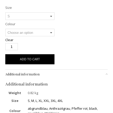
Size
Colour
Clear
ADD TO CART
Additional information
Additional information
Weight
0.82 kg
Size
S
,
M
,
L
,
XL
,
XXL
,
3XL
,
4XL
abgrundblau
,
Anthrazitgrau
,
Pfeffer rot
,
black
,
Colour