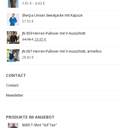
3.81
€
–
6.62
€
Sherpa Unisex Sweatjacke mit Kapuze
57.55
€
JN 659 Herren-Pullover mit V-Ausschnitt
34.98
€
28.85
€
JN 657 Herren-Pullover mit V-Ausschnitt, ärmellos
28.82
€
CONTACT
Contact
Newsletter
PRODUKTE IM ANGEBOT
8000 T-Shirt "Sof Tee"