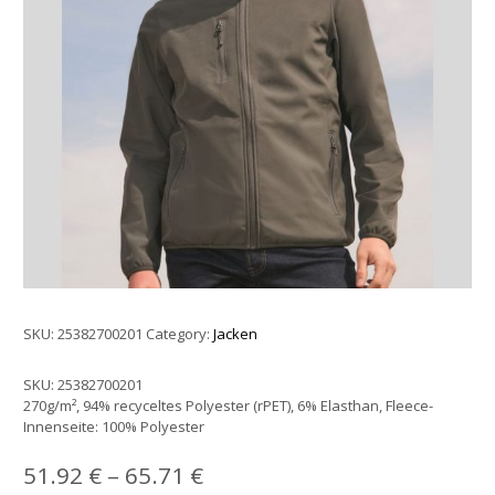
SKU:
25382700201
Category:
Jacken
SKU:
25382700201
270g/m², 94% recyceltes Polyester (rPET), 6% Elasthan, Fleece-
Innenseite: 100% Polyester
51.92
€
–
65.71
€