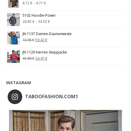
8.72
€
–
9.71
€
5102 Hoodie-Power
28.85
€
–
34.02
€
JN 1137 Damen-Daunenweste
72.05
€
59.42
€
JN 1120 Herren-Steppjacke
41.80
€
34.47
€
INSTAGRAM
TABOOFASHION.COM1