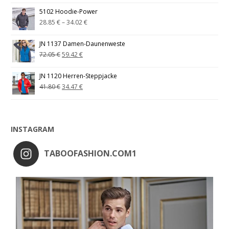
5102 Hoodie-Power
28.85
€
–
34.02
€
JN 1137 Damen-Daunenweste
72.05
€
59.42
€
JN 1120 Herren-Steppjacke
41.80
€
34.47
€
INSTAGRAM
TABOOFASHION.COM1