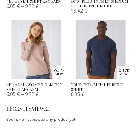
#E150 LSL T-SHIRT LANGARM
DNM PLUG-IN /MEN MEDIUM
6.05
€
–
9.72
€
FIT HERREN-T-SHIRT
13.42
€
QUICK
QUICK
VIEW
VIEW
#E150 LSL /WOMEN DAMEN T-
TRIBLEND /MEN HERREN T-
SHIRT LANGARM
SHIRT
6.05
€
–
9.72
€
8.38
€
RECENTLY VIEWED
You have not viewed any product yet!