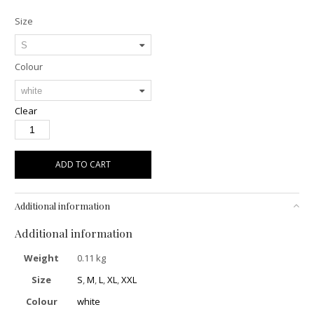
Size
Colour
Clear
ADD TO CART
Additional information
Additional information
Weight
0.11 kg
Size
S
,
M
,
L
,
XL
,
XXL
Colour
white