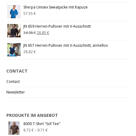
Sherpa Unisex Sweatjacke mit Kapuze
57.55
€
JN 659 Herren-Pullover mit V-Ausschnitt
34.98
€
28.85
€
JN 657 Herren-Pullover mit V-Ausschnitt, ärmellos
28.82
€
CONTACT
Contact
Newsletter
PRODUKTE IM ANGEBOT
8000 T-Shirt "Sof Tee"
8.72
€
–
9.71
€