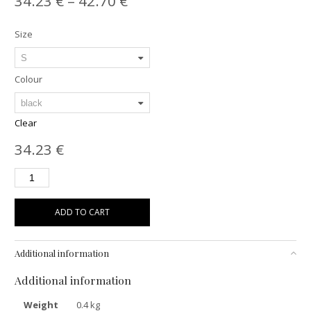
34.23
€
–
42.70
€
Size
Colour
Clear
34.23
€
ADD TO CART
Additional information
Additional information
Weight
0.4 kg