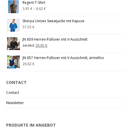
Regent T-Shirt
3.81
€
–
6.62
€
Sherpa Unisex Sweatjacke mit Kapuze
57.55
€
JN 659 Herren-Pullover mit V-Ausschnitt
34.98
€
28.85
€
JN 657 Herren-Pullover mit V-Ausschnitt, ärmellos
28.82
€
CONTACT
Contact
Newsletter
PRODUKTE IM ANGEBOT