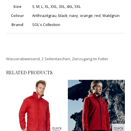
Size
S
,
M
,
L
,
XL
,
XXL
,
3XL
,
4XL
,
5XL
Colour
Anthrazitgrau
,
black
,
navy
,
orange
,
red
,
Waldgrün
Brand
SOL's Collection
Wasserabweisend, 2 Seitentaschen, Zierzugang im Futter
RELATED PRODUCTS
QUICK
QUICK