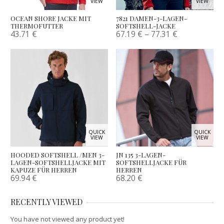
VIEW
VIEW
OCEAN SHORE JACKE MIT
7821 DAMEN-3-LAGEN-
THERMOFUTTER
SOFTSHELL-JACKE
43.71
€
67.19
€
–
77.31
€
QUICK
QUICK
VIEW
VIEW
HOODED SOFTSHELL /MEN 3-
JN 135 3-LAGEN-
LAGEN-SOFTSHELLJACKE MIT
SOFTSHELLJACKE FÜR
KAPUZE FÜR HERREN
HERREN
69.94
€
68.20
€
RECENTLY VIEWED
You have not viewed any product yet!