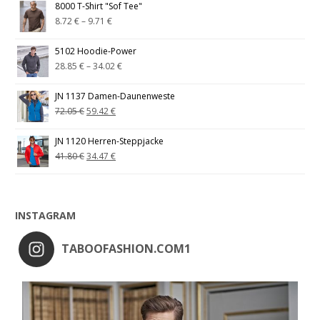
8000 T-Shirt "Sof Tee"
8.72
€
–
9.71
€
5102 Hoodie-Power
28.85
€
–
34.02
€
JN 1137 Damen-Daunenweste
72.05
€
59.42
€
JN 1120 Herren-Steppjacke
41.80
€
34.47
€
INSTAGRAM
TABOOFASHION.COM1