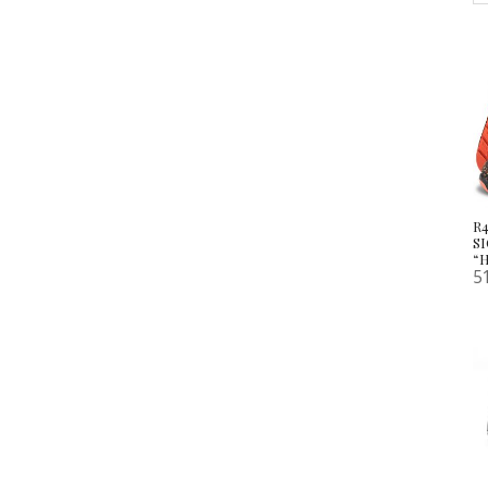
R
S
“
5