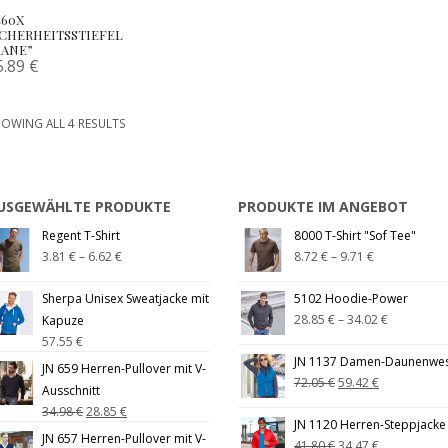
460X
ICHERHEITSSTIEFEL
KANE”
5.89
€
OWING ALL 4 RESULTS
USGEWÄHLTE PRODUKTE
PRODUKTE IM ANGEBOT
Regent T-Shirt
8000 T-Shirt "Sof Tee"
3.81
€
–
6.62
€
8.72
€
–
9.71
€
Sherpa Unisex Sweatjacke mit
5102 Hoodie-Power
28.85
€
–
34.02
€
Kapuze
57.55
€
JN 1137 Damen-Daunenwe
JN 659 Herren-Pullover mit V-
72.05
€
59.42
€
Ausschnitt
34.98
€
28.85
€
JN 1120 Herren-Steppjacke
JN 657 Herren-Pullover mit V-
41.80
€
34.47
€