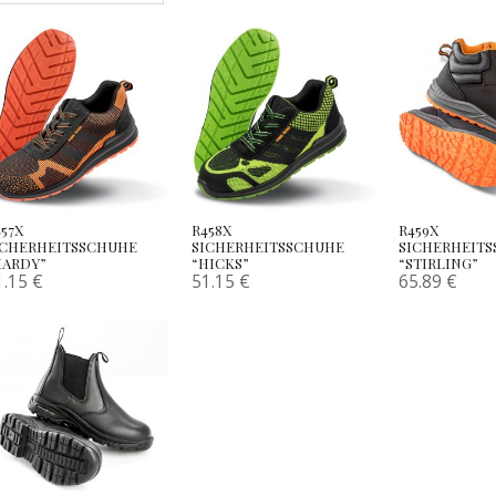
457X
R458X
R459X
ICHERHEITSSCHUHE
SICHERHEITSSCHUHE
SICHERHEIT
HARDY”
“HICKS”
“STIRLING”
1.15
€
51.15
€
65.89
€