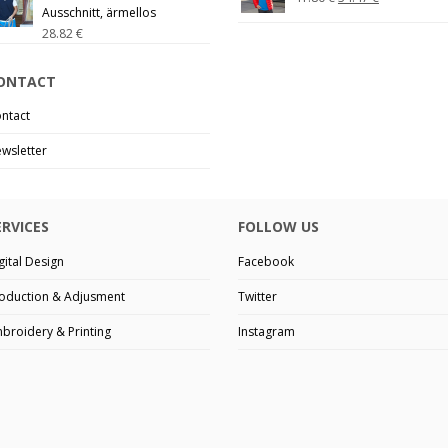
Ausschnitt, ärmellos
28.82
€
ONTACT
ntact
wsletter
ERVICES
FOLLOW US
gital Design
Facebook
oduction & Adjusment
Twitter
broidery & Printing
Instagram