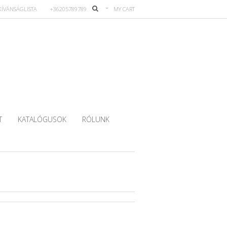
KÍVÁNSÁGLISTA
+36205789789
MY CART
T
KATALÓGUSOK
RÓLUNK