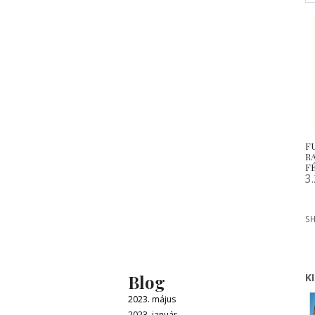
F
R
F
3
SH
Blog
K
2023. május
2023. január