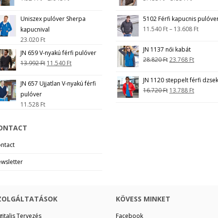
Uniszex pulóver Sherpa
5102 Férfi kapucnis pulóve
11.540
Ft
–
13.608
Ft
kapucnival
23.020
Ft
JN 1137 női kabát
JN 659 V-nyakú férfi pulóver
28.820
Ft
23.768
Ft
13.992
Ft
11.540
Ft
JN 1120 steppelt férfi dzsek
JN 657 Ujjatlan V-nyakú férfi
16.720
Ft
13.788
Ft
pulóver
11.528
Ft
ONTACT
ntact
wsletter
ZOLGÁLTATÁSOK
KÖVESS MINKET
gitalis Tervezés
Facebook