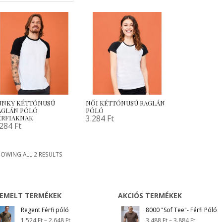
UNKY KÉTTÓNUSÚ
NŐI KÉTTÓNUSÚ RAGLÁN
AGLÁN PÓLÓ
PÓLÓ
3.284
Ft
ÉRFIAKNAK
.284
Ft
OWING ALL 2 RESULTS
IEMELT TERMÉKEK
AKCIÓS TERMÉKEK
Regent Férfi póló
8000 "Sof Tee"- Férfi Póló
1.524
Ft
–
2.648
Ft
3.488
Ft
–
3.884
Ft