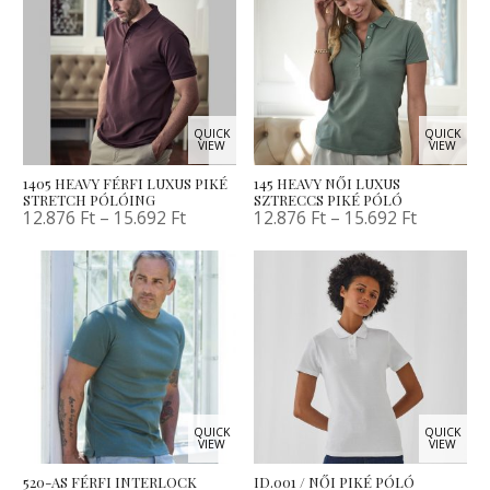
QUICK
QUICK
VIEW
VIEW
1405 HEAVY FÉRFI LUXUS PIKÉ
145 HEAVY NŐI LUXUS
STRETCH PÓLÓING
SZTRECCS PIKÉ PÓLÓ
12.876
Ft
–
15.692
Ft
12.876
Ft
–
15.692
Ft
QUICK
QUICK
VIEW
VIEW
520-AS FÉRFI INTERLOCK
ID.001 / NŐI PIKÉ PÓLÓ