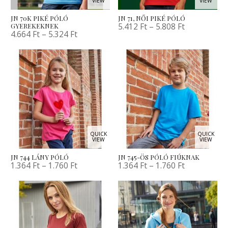
VIEW
VIEW
JN 70K PIKÉ PÓLÓ
JN 71, NŐI PIKÉ PÓLÓ
5.412
Ft
–
5.808
Ft
GYEREKEKNEK
4.664
Ft
–
5.324
Ft
QUICK
QUICK
VIEW
VIEW
JN 744 LÁNY PÓLÓ
JN 745-ÖS PÓLÓ FIÚKNAK
1.364
Ft
–
1.760
Ft
1.364
Ft
–
1.760
Ft