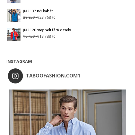
JN 1137 női kabát
28.820
Ft
23.768
Ft
JN 1120 steppelt férfi dzseki
16.720
Ft
13.788
Ft
INSTAGRAM
TABOOFASHION.COM1