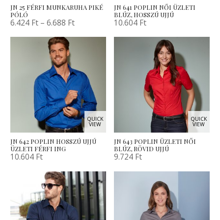
JN 25 FÉRFI MUNKARUHA PIKÉ
JN 641 POPLIN NŐI ÜZLETI
PÓLÓ
BLÚZ, HOSSZÚ UJJÚ
6.424
Ft
–
6.688
Ft
10.604
Ft
QUICK
QUICK
VIEW
VIEW
JN 642 POPLIN HOSSZÚ UJJÚ
JN 643 POPLIN ÜZLETI NŐI
ÜZLETI FÉRFI ING
BLÚZ, RÖVID UJJÚ
10.604
Ft
9.724
Ft