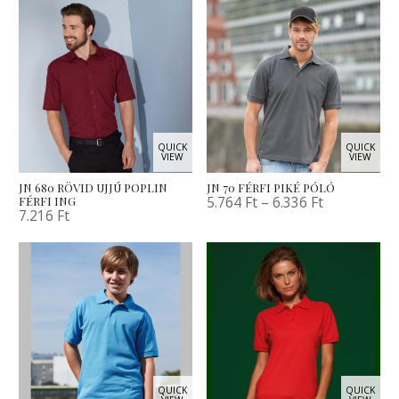
QUICK
QUICK
VIEW
VIEW
JN 680 RÖVID UJJÚ POPLIN
JN 70 FÉRFI PIKÉ PÓLÓ
5.764
Ft
–
6.336
Ft
FÉRFI ING
7.216
Ft
QUICK
QUICK