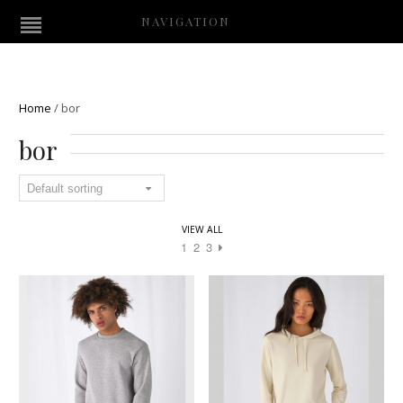
NAVIGATION
Home
/
bor
bor
VIEW ALL
1
2
3