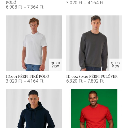
3.020
Ft
–
4.164
Ft
PÓLÓ
6.908
Ft
–
7.364
Ft
QUICK
QUICK
VIEW
VIEW
ID.001 FÉRFI PIKÉ PÓLÓ
ID.002 80/20 FÉRFI PULÓVER
3.020
Ft
–
4.164
Ft
6.320
Ft
–
7.892
Ft