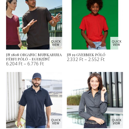
QUICK
QUICK
VIEW
VIEW
JN 1808 ORGANIC MUNKARUHA
JN 19 GYERMEK PÓLÓ
2.332
Ft
–
2.552
Ft
FÉRFI PÓLÓ – EGYSZÍNŰ
6.204
Ft
–
6.776
Ft
QUICK
QUICK
VIEW
VIEW