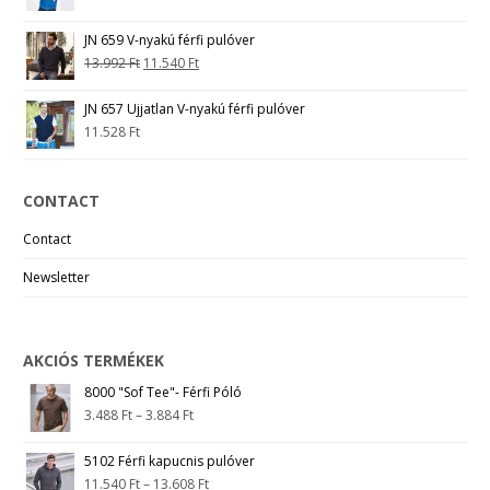
JN 659 V-nyakú férfi pulóver
13.992
Ft
11.540
Ft
JN 657 Ujjatlan V-nyakú férfi pulóver
11.528
Ft
CONTACT
Contact
Newsletter
AKCIÓS TERMÉKEK
8000 "Sof Tee"- Férfi Póló
3.488
Ft
–
3.884
Ft
5102 Férfi kapucnis pulóver
11.540
Ft
–
13.608
Ft