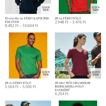
QUICK
QUICK
VIEW
VIEW
ID.003 80/20 FÉRFI KAPUCNIS
JN 01 FÉRFI PÓLÓ
2.948
Ft
–
3.476
Ft
PULÓVER
8.492
Ft
–
10.604
Ft
QUICK
QUICK
VIEW
VIEW
JN 02 FÉRFI PÓLÓ
JN 1807 NŐI ORGANIKUS
3.564
Ft
–
5.500
Ft
MUNKARUHA PÓLÓ –
EGYSZÍNŰ
6.204
Ft