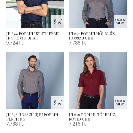
QUICK
QUICK
VIEW
VIEW
JN 644 POPLIN ÜZLETI FÉRFI
JN 677 POPLIN NŐI BLÚZ,
ING RÖVID UJJAL
HOSSZÚ UJJÚ
9.724
Ft
7.788
Ft
QUICK
QUICK
VIEW
VIEW
JN 678 HOSSZÚ UJJÚ POPLIN
JN 679 POPLIN NŐI BLÚZ,
FÉRFI ING
RÖVID UJJÚ
7.788
Ft
7.216
Ft