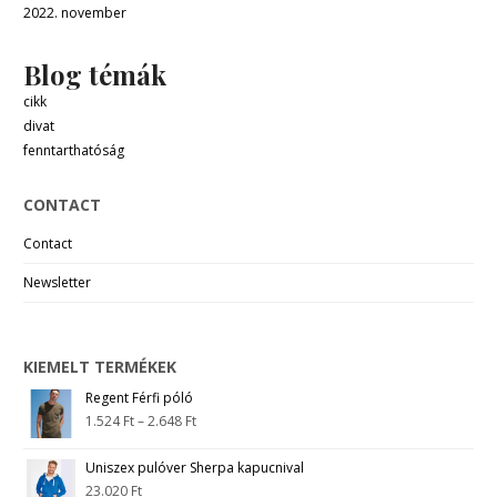
2022. november
Blog témák
cikk
divat
fenntarthatóság
CONTACT
Contact
Newsletter
KIEMELT TERMÉKEK
Regent Férfi póló
1.524
Ft
–
2.648
Ft
Uniszex pulóver Sherpa kapucnival
23.020
Ft