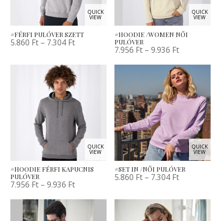
QUICK
QUICK
VIEW
VIEW
#FÉRFI PULÓVER SZETT
#HOODIE /WOMEN NŐI
5.860
Ft
–
7.304
Ft
PULÓVER
7.956
Ft
–
9.936
Ft
QUICK
QUICK
VIEW
VIEW
#HOODIE FÉRFI KAPUCNIS
#SET IN /NŐI PULÓVER
5.860
Ft
–
7.304
Ft
PULÓVER
7.956
Ft
–
9.936
Ft