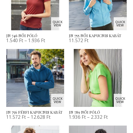
QUICK
QUICK
VIEW
VIEW
JN 746 NŐI PÓLÓ
JN 755 NŐI KAPUCNIS KABÁT
1.540
Ft
–
1.936
Ft
11.572
Ft
QUICK
QUICK
VIEW
VIEW
JN 756 FÉRFI KAPUCNIS KABÁT
JN 789 NŐI PÓLÓ
11.572
Ft
–
12.628
Ft
1.936
Ft
–
2.332
Ft