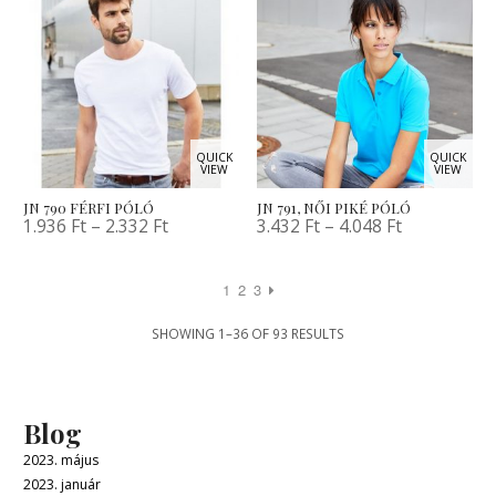
QUICK
QUICK
VIEW
VIEW
JN 790 FÉRFI PÓLÓ
JN 791, NŐI PIKÉ PÓLÓ
1.936
Ft
–
2.332
Ft
3.432
Ft
–
4.048
Ft
1
2
3
SHOWING 1–36 OF 93 RESULTS
Blog
2023. május
2023. január