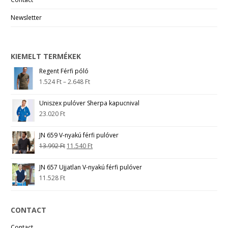
Newsletter
KIEMELT TERMÉKEK
Regent Férfi póló
1.524
Ft
–
2.648
Ft
Uniszex pulóver Sherpa kapucnival
23.020
Ft
JN 659 V-nyakú férfi pulóver
13.992
Ft
11.540
Ft
JN 657 Ujjatlan V-nyakú férfi pulóver
11.528
Ft
CONTACT
Contact