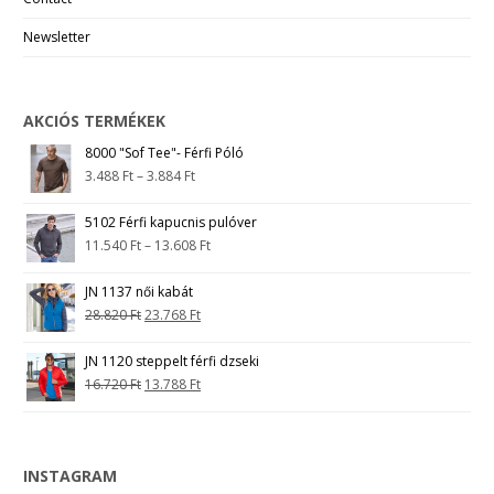
Newsletter
AKCIÓS TERMÉKEK
8000 "Sof Tee"- Férfi Póló
3.488
Ft
–
3.884
Ft
5102 Férfi kapucnis pulóver
11.540
Ft
–
13.608
Ft
JN 1137 női kabát
28.820
Ft
23.768
Ft
JN 1120 steppelt férfi dzseki
16.720
Ft
13.788
Ft
INSTAGRAM