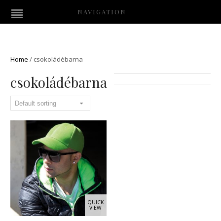
NAVIGATION
Home
/
csokoládébarna
csokoládébarna
QUICK
VIEW