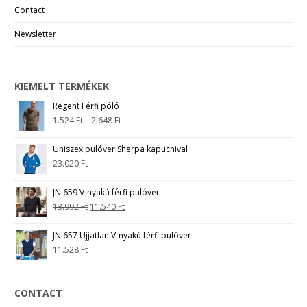
Contact
Newsletter
KIEMELT TERMÉKEK
Regent Férfi póló
1.524
Ft
–
2.648
Ft
Uniszex pulóver Sherpa kapucnival
23.020
Ft
JN 659 V-nyakú férfi pulóver
13.992
Ft
11.540
Ft
JN 657 Ujjatlan V-nyakú férfi pulóver
11.528
Ft
CONTACT