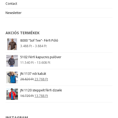
Contact
Newsletter
AKCIÓS TERMÉKEK
8000 "Sof Tee"- Férfi Póló
3.488
Ft
–
3.884
Ft
5102 Férfi kapucnis pulóver
11.540
Ft
–
13.608
Ft
JN 1137 női kabát
28.820
Ft
23.768
Ft
JN 1120 steppelt férfi dzseki
16.720
Ft
13.788
Ft
INSTAGRAM