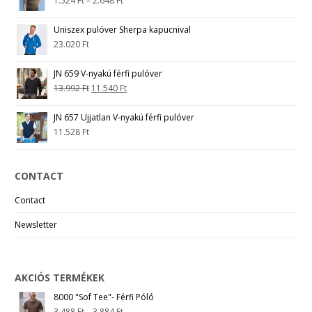
1.524
Ft
–
2.648
Ft
Uniszex pulóver Sherpa kapucnival
23.020
Ft
JN 659 V-nyakú férfi pulóver
13.992
Ft
11.540
Ft
JN 657 Ujjatlan V-nyakú férfi pulóver
11.528
Ft
CONTACT
Contact
Newsletter
AKCIÓS TERMÉKEK
8000 "Sof Tee"- Férfi Póló
3.488
Ft
–
3.884
Ft