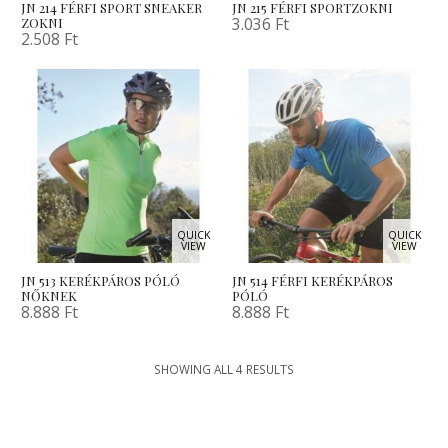
JN 214 FÉRFI SPORT SNEAKER
JN 215 FÉRFI SPORTZOKNI
3.036
Ft
ZOKNI
2.508
Ft
QUICK
QUICK
VIEW
VIEW
JN 513 KERÉKPÁROS PÓLÓ
JN 514 FÉRFI KERÉKPÁROS
NŐKNEK
PÓLÓ
8.888
Ft
8.888
Ft
SHOWING ALL 4 RESULTS