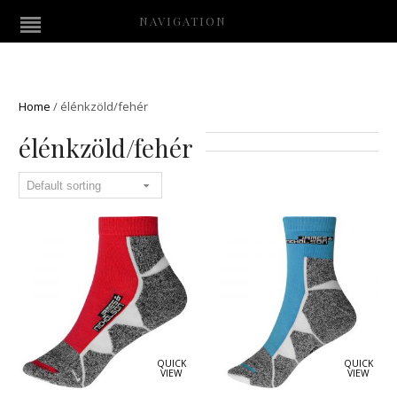
NAVIGATION
Home
/
élénkzöld/fehér
élénkzöld/fehér
QUICK
QUICK
VIEW
VIEW