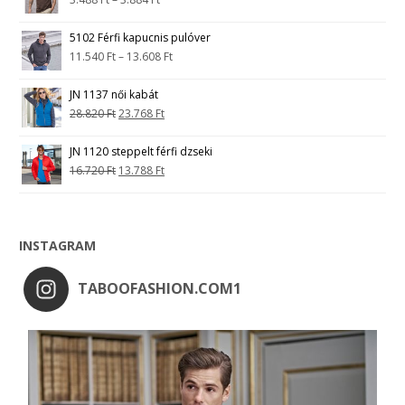
5102 Férfi kapucnis pulóver
11.540
Ft
–
13.608
Ft
JN 1137 női kabát
28.820
Ft
23.768
Ft
JN 1120 steppelt férfi dzseki
16.720
Ft
13.788
Ft
INSTAGRAM
TABOOFASHION.COM1