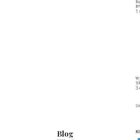
B
N
1
W
T
3
SH
Blog
K