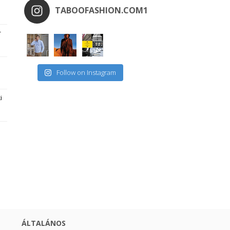
TABOOFASHION.COM1
r
Follow on Instagram
i
ÁLTALÁNOS