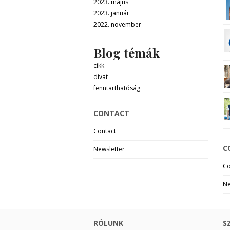
2023. május
2023. január
2022. november
Blog témák
cikk
divat
fenntarthatóság
CONTACT
Contact
C
Newsletter
Co
Ne
RÓLUNK
S