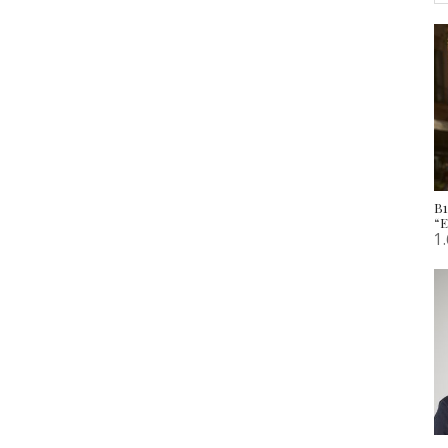
B
“
1