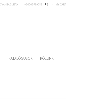
KÍVÁNSÁGLISTA
+36205789789
MY CART
T
KATALÓGUSOK
RÓLUNK