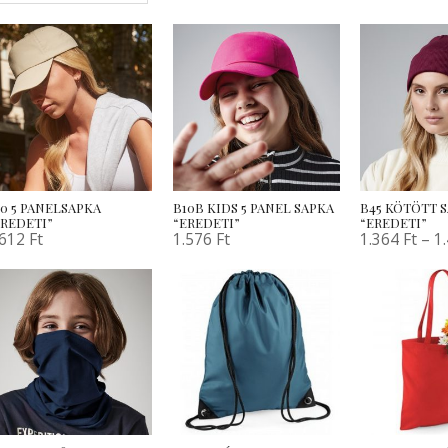
10 5 PANELSAPKA
B10B KIDS 5 PANEL SAPKA
B45 KÖTÖTT 
EREDETI”
“EREDETI”
“EREDETI”
.612
Ft
1.576
Ft
1.364
Ft
–
1