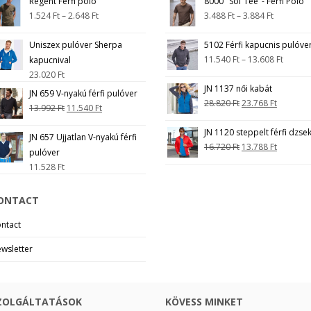
Regent Férfi póló
8000 "Sof Tee"- Férfi Póló
1.524
Ft
–
2.648
Ft
3.488
Ft
–
3.884
Ft
Uniszex pulóver Sherpa
5102 Férfi kapucnis pulóve
11.540
Ft
–
13.608
Ft
kapucnival
23.020
Ft
JN 1137 női kabát
JN 659 V-nyakú férfi pulóver
28.820
Ft
23.768
Ft
13.992
Ft
11.540
Ft
JN 1120 steppelt férfi dzsek
JN 657 Ujjatlan V-nyakú férfi
16.720
Ft
13.788
Ft
pulóver
11.528
Ft
ONTACT
ntact
wsletter
ZOLGÁLTATÁSOK
KÖVESS MINKET