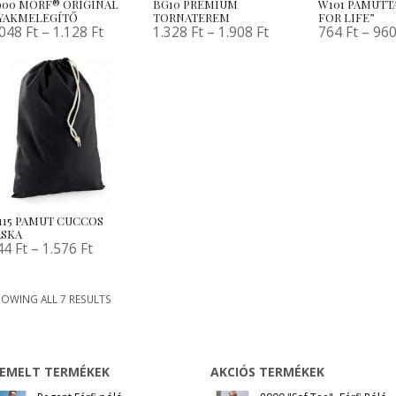
900 MORF® ORIGINAL
BG10 PRÉMIUM
W101 PAMUTT
YAKMELEGÍTŐ
TORNATEREM
FOR LIFE”
.048
Ft
–
1.128
Ft
1.328
Ft
–
1.908
Ft
764
Ft
–
96
115 PAMUT CUCCOS
ÁSKA
44
Ft
–
1.576
Ft
OWING ALL 7 RESULTS
IEMELT TERMÉKEK
AKCIÓS TERMÉKEK