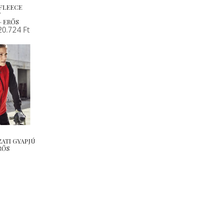
OFLEECE
T
– ERŐS
20.724
Ft
ATI GYAPJÚ
RŐS