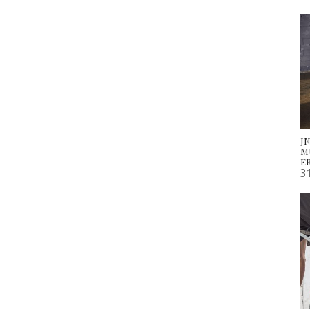
JN
M
E
3