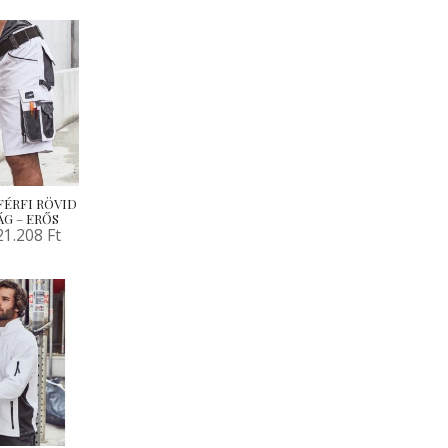
) FÉRFI RÖVID
G – ERŐS
21.208
Ft