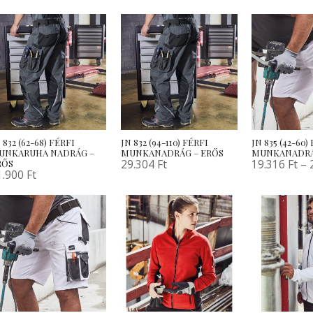
 832 (62-68) FÉRFI
JN 832 (94-110) FÉRFI
JN 835 (42-60
UNKARUHA NADRÁG –
MUNKANADRÁG – ERŐS
MUNKANADRÁ
29.304
Ft
19.316
Ft
–
RŐS
1.900
Ft