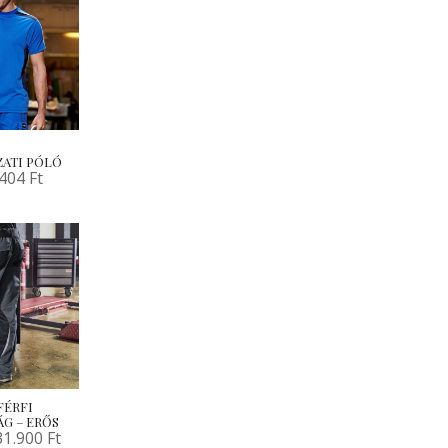
ATI PÓLÓ
.404
Ft
 FÉRFI
G – ERŐS
31.900
Ft