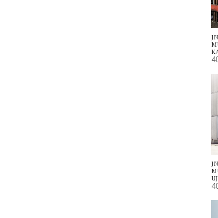
JN
M
K
4
JN
M
U
4