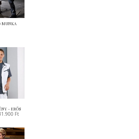
10) MUNKA
S
NY – ERŐS
31.900
Ft