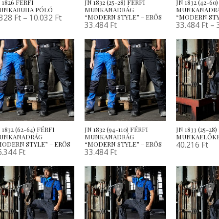
 1826 FÉRFI
JN 1832 (25-28) FÉRFI
JN 1832 (42-60
UNKARUHA PÓLÓ
MUNKANADRÁG
MUNKANADR
.328
Ft
–
10.032
Ft
“MODERN STYLE” – ERŐS
“MODERN STY
33.484
Ft
33.484
Ft
–
 1832 (62-64) FÉRFI
JN 1832 (94-110) FÉRFI
JN 1833 (25-28
UNKANADRÁG
MUNKANADRÁG
MUNKAELŐKE
40.216
Ft
MODERN STYLE” – ERŐS
“MODERN STYLE” – ERŐS
6.344
Ft
33.484
Ft