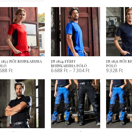
N 1823 NŐI MUNKARUHA
JN 1824 FÉRFI
JN 1825 NŐI
ÓLÓ
MUNKARUHA PÓLÓ
PÓLÓ
.688
Ft
6.688
Ft
–
7.304
Ft
9.328
Ft