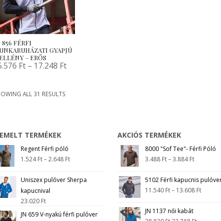
 856 FÉRFI
UNKARUHÁZATI GYAPJÚ
ELLÉNY – ERŐS
5.576
Ft
–
17.248
Ft
OWING ALL 31 RESULTS
IEMELT TERMÉKEK
AKCIÓS TERMÉKEK
Regent Férfi póló
8000 "Sof Tee"- Férfi Póló
1.524
Ft
–
2.648
Ft
3.488
Ft
–
3.884
Ft
Uniszex pulóver Sherpa
5102 Férfi kapucnis pulóve
11.540
Ft
–
13.608
Ft
kapucnival
23.020
Ft
JN 1137 női kabát
JN 659 V-nyakú férfi pulóver