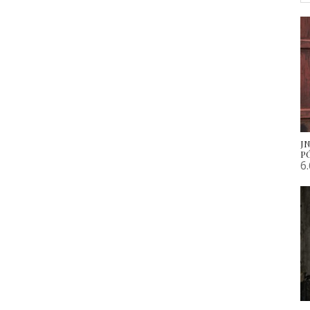
J
P
6