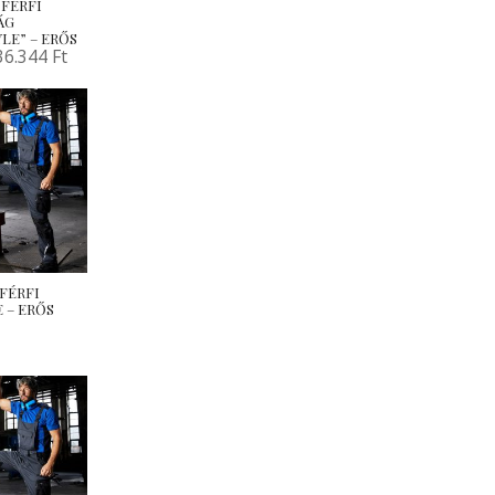
) FÉRFI
ÁG
LE” – ERŐS
36.344
Ft
) FÉRFI
 – ERŐS