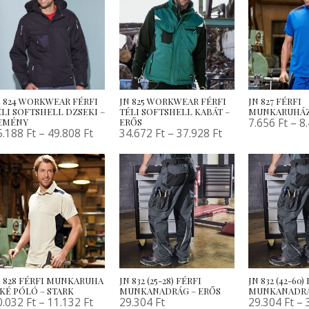
N 824 WORKWEAR FÉRFI
JN 825 WORKWEAR FÉRFI
JN 827 FÉRFI
ÉLI SOFTSHELL DZSEKI –
TÉLI SOFTSHELL KABÁT –
MUNKARUHÁZ
7.656
Ft
–
8
EMÉNY
ERŐS
5.188
Ft
–
49.808
Ft
34.672
Ft
–
37.928
Ft
N 828 FÉRFI MUNKARUHA
JN 832 (25-28) FÉRFI
JN 832 (42-60)
IKÉ PÓLÓ – STARK
MUNKANADRÁG – ERŐS
MUNKANADRÁ
0.032
Ft
–
11.132
Ft
29.304
Ft
29.304
Ft
–