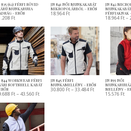
 835 (62) FÉRFI RÖVID
JN 841 NŐI MUNKAKABÁT
JN 842 MICR
ZÁRÚ MUNKARUHA
MIKROPOLÁRBÓL – ERŐS
MUNKAKABÁ
18.964
Ft
ADRÁG – ERŐS
FÉRFIAKNAK 
1.208
Ft
18.964
Ft
–
N 844 WORKWEAR FÉRFI
JN 845 FÉRFI
JN 855 NŐI
YÁRI SOFTSHELL KABÁT
MUNKAMELLÉNY – ERŐS
MUNKARUHÁZ
30.800
Ft
–
33.484
Ft
 ERŐS
MELLÉNY – E
9.688
Ft
–
43.560
Ft
15.576
Ft