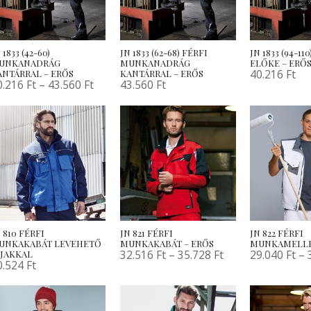
 1833 (42-60)
JN 1833 (62-68) FÉRFI
JN 1833 (94-1
UNKANADRÁG
MUNKANADRÁG
ELŐKE – ERŐ
40.216
Ft
ANTÁRRAL – ERŐS
KANTÁRRAL – ERŐS
0.216
Ft
–
43.560
Ft
43.560
Ft
 810 FÉRFI
JN 821 FÉRFI
JN 822 FÉRFI
UNKAKABÁT LEVEHETŐ
MUNKAKABÁT – ERŐS
MUNKAMELLÉ
32.516
Ft
–
35.728
Ft
29.040
Ft
–
JJAKKAL
0.524
Ft