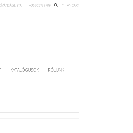
KÍVÁNSÁGLISTA
+36205789789
MY CART
T
KATALÓGUSOK
RÓLUNK