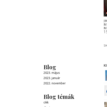
JN
M
M
1
SH
Blog
K
2023. május
2023. január
2022. november
Blog témák
cikk