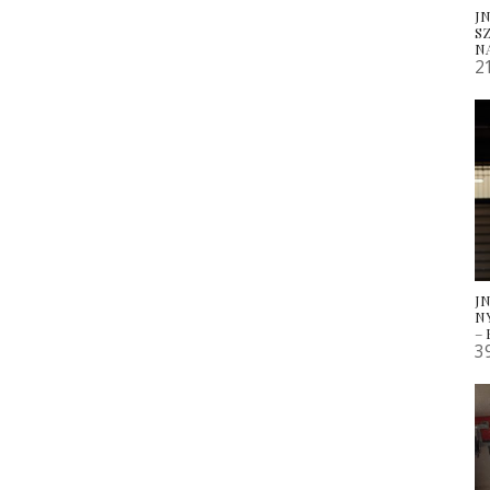
JN
S
N
2
J
N
–
3