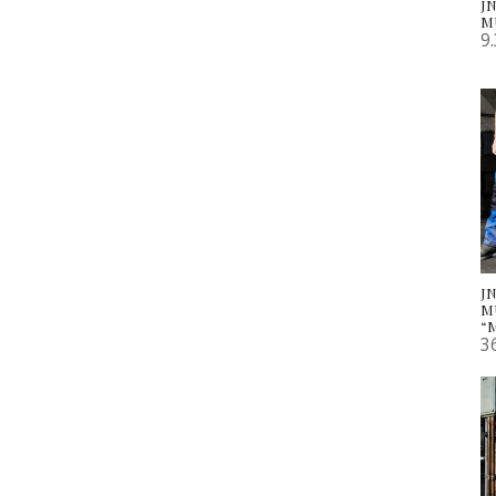
JN
M
9
JN
M
“
3