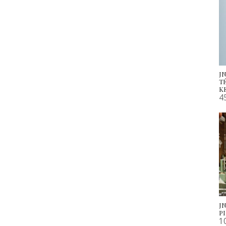
J
T
K
4
J
P
1