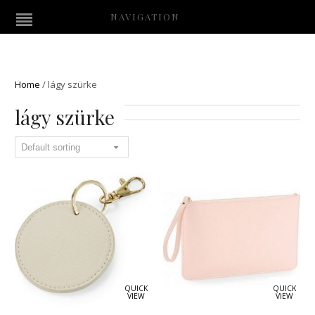
NAVIGATION
Home
/
lágy szürke
lágy szürke
QUICK
QUICK
VIEW
VIEW