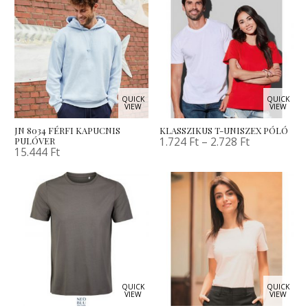
QUICK
QUICK
VIEW
VIEW
JN 8034 FÉRFI KAPUCNIS
KLASSZIKUS T-UNISZEX PÓLÓ
1.724
Ft
–
2.728
Ft
PULÓVER
15.444
Ft
QUICK
QUICK
VIEW
VIEW