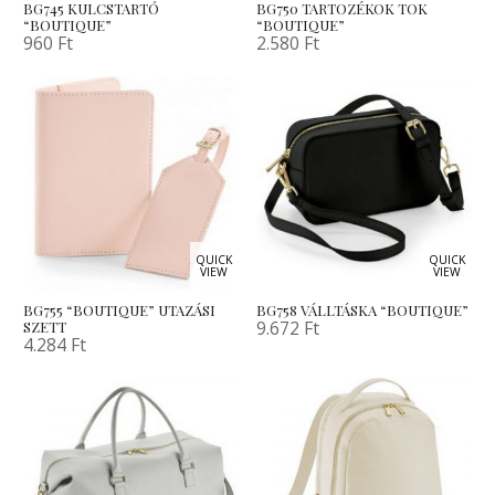
BG745 KULCSTARTÓ
BG750 TARTOZÉKOK TOK
“BOUTIQUE”
“BOUTIQUE”
960
Ft
2.580
Ft
QUICK
QUICK
VIEW
VIEW
BG755 “BOUTIQUE” UTAZÁSI
BG758 VÁLLTÁSKA “BOUTIQUE”
9.672
Ft
SZETT
4.284
Ft