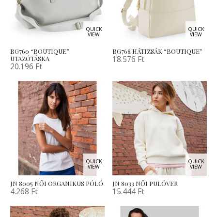
QUICK
QUICK
VIEW
VIEW
BG760 “BOUTIQUE”
BG768 HÁTIZSÁK “BOUTIQUE”
18.576
Ft
UTAZÓTÁSKA
20.196
Ft
QUICK
QUICK
VIEW
VIEW
JN 8005 NŐI ORGANIKUS PÓLÓ
JN 8033 NŐI PULÓVER
4.268
Ft
15.444
Ft