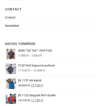
CONTACT
Contact
Newsletter
AKCIÓS TERMÉKEK
8000 "Sof Tee"- Férfi Póló
3.488
Ft
–
3.884
Ft
5102 Férfi kapucnis pulóver
11.540
Ft
–
13.608
Ft
JN 1137 női kabát
28.820
Ft
23.768
Ft
JN 1120 steppelt férfi dzseki
16.720
Ft
13.788
Ft