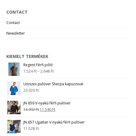
CONTACT
Contact
Newsletter
KIEMELT TERMÉKEK
Regent Férfi póló
1.524
Ft
–
2.648
Ft
Uniszex pulóver Sherpa kapucnival
23.020
Ft
JN 659 V-nyakú férfi pulóver
13.992
Ft
11.540
Ft
JN 657 Ujjatlan V-nyakú férfi pulóver
11.528
Ft