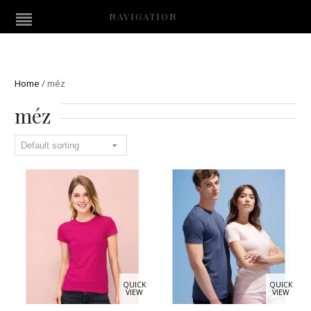
NAVIGATION
Home
/
méz
méz
QUICK
QUICK
VIEW
VIEW