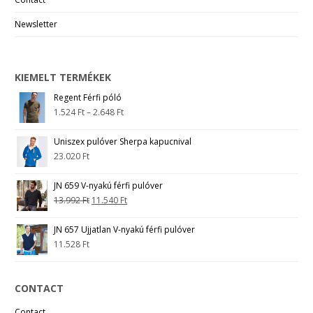
Newsletter
KIEMELT TERMÉKEK
Regent Férfi póló
1.524
Ft
–
2.648
Ft
Uniszex pulóver Sherpa kapucnival
23.020
Ft
JN 659 V-nyakú férfi pulóver
13.992
Ft
11.540
Ft
JN 657 Ujjatlan V-nyakú férfi pulóver
11.528
Ft
CONTACT
Contact