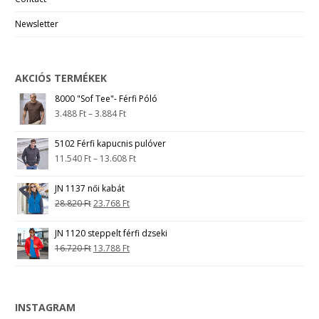
Newsletter
AKCIÓS TERMÉKEK
8000 "Sof Tee"- Férfi Póló
3.488
Ft
–
3.884
Ft
5102 Férfi kapucnis pulóver
11.540
Ft
–
13.608
Ft
JN 1137 női kabát
28.820
Ft
23.768
Ft
JN 1120 steppelt férfi dzseki
16.720
Ft
13.788
Ft
INSTAGRAM