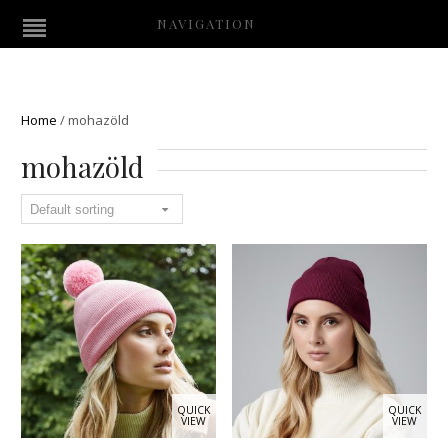
NAVIGATION
Home
/
mohazöld
mohazöld
QUICK
QUICK
VIEW
VIEW