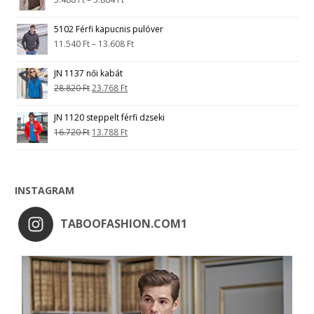
5102 Férfi kapucnis pulóver
11.540
Ft
–
13.608
Ft
JN 1137 női kabát
28.820
Ft
23.768
Ft
JN 1120 steppelt férfi dzseki
16.720
Ft
13.788
Ft
INSTAGRAM
TABOOFASHION.COM1