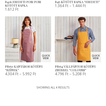
B426 EREDETI POM POM
B45 KÖTÖTT SAPKA “EREDETI”
1.364
Ft
–
1.444
Ft
KÖTÖTT SAPKA
1.612
Ft
QUICK
QUICK
VIEW
VIEW
PR150 KANTÁROS KÖTÉNY
PR154 VÁLLPÁNTOS KÖTÉNY
“SZÍNEK”
ZSEBBEL “COLOURS”
4.304
Ft
–
5.992
Ft
4.796
Ft
–
5.208
Ft
SHOWING ALL 4 RESULTS