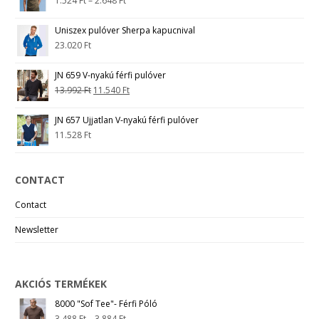
1.524
Ft
–
2.648
Ft
Uniszex pulóver Sherpa kapucnival
23.020
Ft
JN 659 V-nyakú férfi pulóver
13.992
Ft
11.540
Ft
JN 657 Ujjatlan V-nyakú férfi pulóver
11.528
Ft
CONTACT
Contact
Newsletter
AKCIÓS TERMÉKEK
8000 "Sof Tee"- Férfi Póló
3.488
Ft
–
3.884
Ft