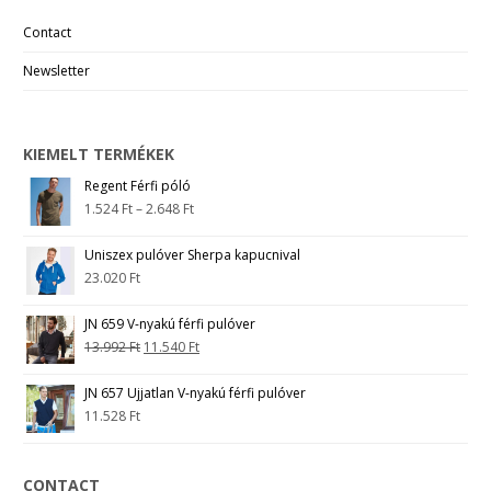
Contact
Newsletter
KIEMELT TERMÉKEK
Regent Férfi póló
1.524
Ft
–
2.648
Ft
Uniszex pulóver Sherpa kapucnival
23.020
Ft
JN 659 V-nyakú férfi pulóver
13.992
Ft
11.540
Ft
JN 657 Ujjatlan V-nyakú férfi pulóver
11.528
Ft
CONTACT