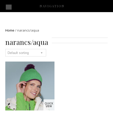
NAVIGATION
Home
/
narancs/aqua
narancs/aqua
QUICK
VIEW