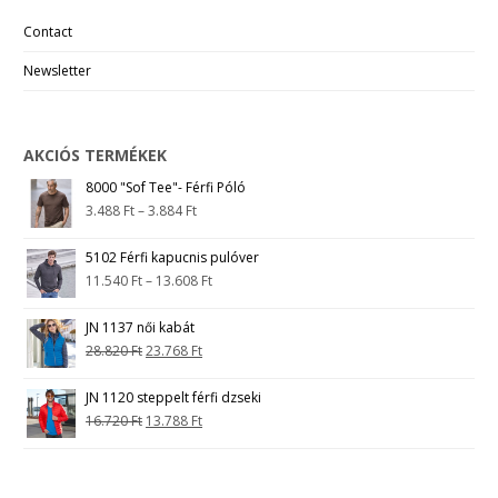
Contact
Newsletter
AKCIÓS TERMÉKEK
8000 "Sof Tee"- Férfi Póló
3.488
Ft
–
3.884
Ft
5102 Férfi kapucnis pulóver
11.540
Ft
–
13.608
Ft
JN 1137 női kabát
28.820
Ft
23.768
Ft
JN 1120 steppelt férfi dzseki
16.720
Ft
13.788
Ft