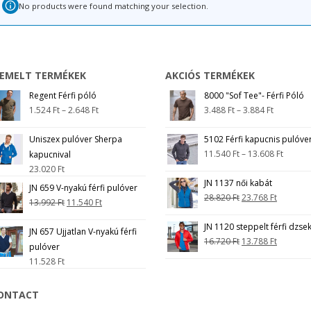
No products were found matching your selection.
IEMELT TERMÉKEK
AKCIÓS TERMÉKEK
Regent Férfi póló
8000 "Sof Tee"- Férfi Póló
1.524
Ft
–
2.648
Ft
3.488
Ft
–
3.884
Ft
Uniszex pulóver Sherpa
5102 Férfi kapucnis pulóve
11.540
Ft
–
13.608
Ft
kapucnival
23.020
Ft
JN 1137 női kabát
JN 659 V-nyakú férfi pulóver
28.820
Ft
23.768
Ft
13.992
Ft
11.540
Ft
JN 1120 steppelt férfi dzsek
JN 657 Ujjatlan V-nyakú férfi
16.720
Ft
13.788
Ft
pulóver
11.528
Ft
ONTACT