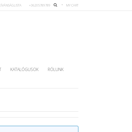
KÍVÁNSÁGLISTA
+36205789789
MY CART
T
KATALÓGUSOK
RÓLUNK