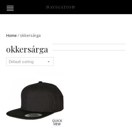
NAVIGATION
Home
/
okkersárga
okkersárga
QUICK
VIEW