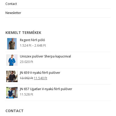
Contact
Newsletter
KIEMELT TERMÉKEK
Regent Férfi póló
1.524
Ft
–
2.648
Ft
Uniszex pulóver Sherpa kapucnival
23.020
Ft
JN 659 V-nyakú férfi pulóver
13.992
Ft
11.540
Ft
JN 657 Ujjatlan V-nyakú férfi pulóver
11.528
Ft
CONTACT