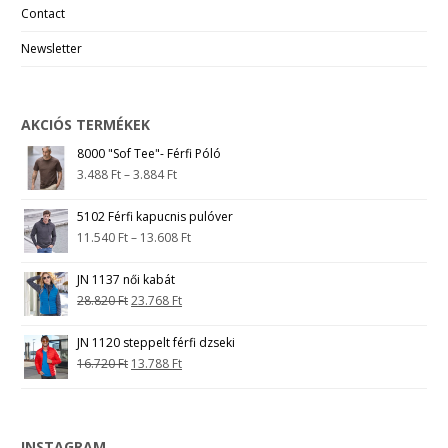
Contact
Newsletter
AKCIÓS TERMÉKEK
8000 "Sof Tee"- Férfi Póló
3.488
Ft
–
3.884
Ft
5102 Férfi kapucnis pulóver
11.540
Ft
–
13.608
Ft
JN 1137 női kabát
28.820
Ft
23.768
Ft
JN 1120 steppelt férfi dzseki
16.720
Ft
13.788
Ft
INSTAGRAM