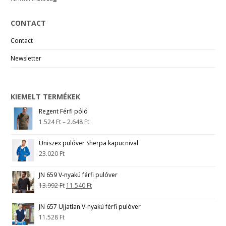
CONTACT
Contact
Newsletter
KIEMELT TERMÉKEK
Regent Férfi póló
1.524
Ft
–
2.648
Ft
Uniszex pulóver Sherpa kapucnival
23.020
Ft
JN 659 V-nyakú férfi pulóver
13.992
Ft
11.540
Ft
JN 657 Ujjatlan V-nyakú férfi pulóver
11.528
Ft