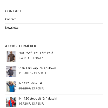
CONTACT
Contact
Newsletter
AKCIÓS TERMÉKEK
8000 "Sof Tee"- Férfi Póló
3.488
Ft
–
3.884
Ft
5102 Férfi kapucnis pulóver
11.540
Ft
–
13.608
Ft
JN 1137 női kabát
28.820
Ft
23.768
Ft
JN 1120 steppelt férfi dzseki
16.720
Ft
13.788
Ft