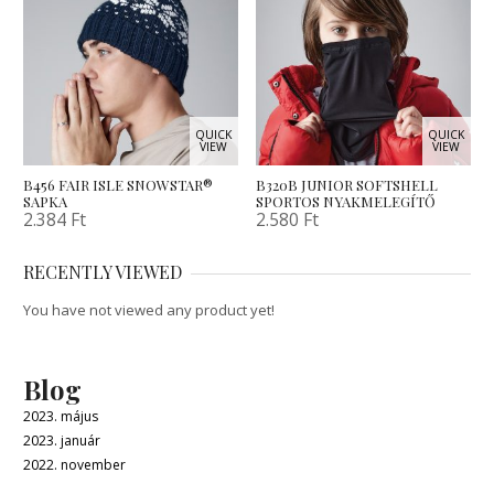
QUICK
QUICK
VIEW
VIEW
B456 FAIR ISLE SNOWSTAR®
B320B JUNIOR SOFTSHELL
SAPKA
SPORTOS NYAKMELEGÍTŐ
2.384
Ft
2.580
Ft
RECENTLY VIEWED
You have not viewed any product yet!
Blog
2023. május
2023. január
2022. november