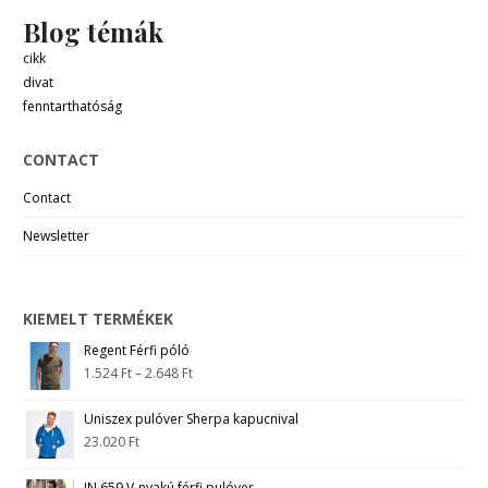
Blog témák
cikk
divat
fenntarthatóság
CONTACT
Contact
Newsletter
KIEMELT TERMÉKEK
Regent Férfi póló
1.524
Ft
–
2.648
Ft
Uniszex pulóver Sherpa kapucnival
23.020
Ft
JN 659 V-nyakú férfi pulóver