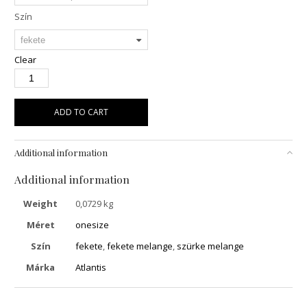
Szín
Clear
ADD TO CART
Additional information
Additional information
Weight
0,0729 kg
Méret
onesize
Szín
fekete
,
fekete melange
,
szürke melange
Márka
Atlantis