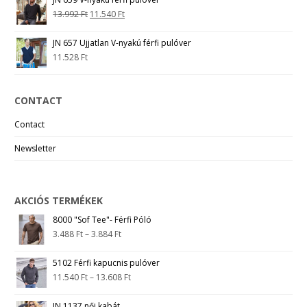
13.992
Ft
11.540
Ft
JN 657 Ujjatlan V-nyakú férfi pulóver
11.528
Ft
CONTACT
Contact
Newsletter
AKCIÓS TERMÉKEK
8000 "Sof Tee"- Férfi Póló
3.488
Ft
–
3.884
Ft
5102 Férfi kapucnis pulóver
11.540
Ft
–
13.608
Ft
JN 1137 női kabát