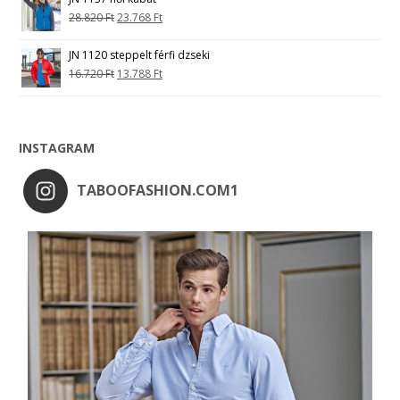
28.820
Ft
23.768
Ft
JN 1120 steppelt férfi dzseki
16.720
Ft
13.788
Ft
INSTAGRAM
TABOOFASHION.COM1