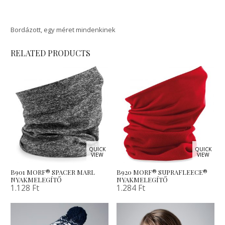
Bordázott, egy méret mindenkinek
RELATED PRODUCTS
QUICK
QUICK
VIEW
VIEW
B901 MORF® SPACER MARL
B920 MORF® SUPRAFLEECE®
NYAKMELEGÍTŐ
NYAKMELEGÍTŐ
1.128
Ft
1.284
Ft