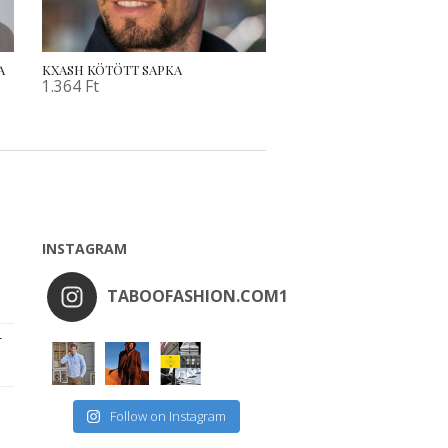
A
KXASH KÖTÖTT SAPKA
1.364
Ft
INSTAGRAM
TABOOFASHION.COM1
r
Follow on Instagram