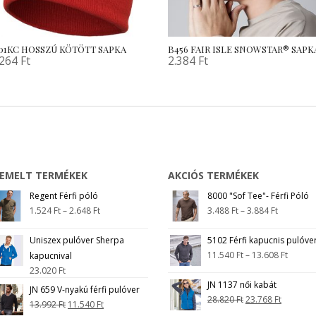
501KC HOSSZÚ KÖTÖTT SAPKA
B456 FAIR ISLE SNOWSTAR® SAPK
.264
Ft
2.384
Ft
IEMELT TERMÉKEK
AKCIÓS TERMÉKEK
Regent Férfi póló
8000 "Sof Tee"- Férfi Póló
1.524
Ft
–
2.648
Ft
3.488
Ft
–
3.884
Ft
Uniszex pulóver Sherpa
5102 Férfi kapucnis pulóve
11.540
Ft
–
13.608
Ft
kapucnival
23.020
Ft
JN 1137 női kabát
JN 659 V-nyakú férfi pulóver
28.820
Ft
23.768
Ft
13.992
Ft
11.540
Ft