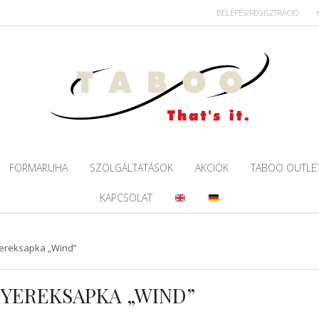
BELÉPÉS/REGISZTRÁCIÓ
FORMARUHA
SZOLGÁLTATÁSOK
AKCIÓK
TABOO OUTLE
KAPCSOLAT
yereksapka „Wind”
GYEREKSAPKA „WIND”