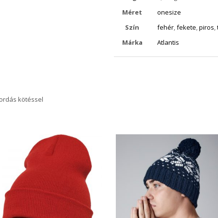
Méret
onesize
Szín
fehér
,
fekete
,
piros
,
Márka
Atlantis
bordás kötéssel