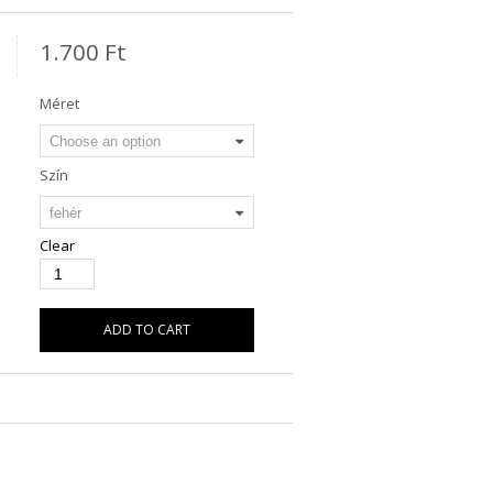
1.700
Ft
Méret
Szín
Clear
ADD TO CART