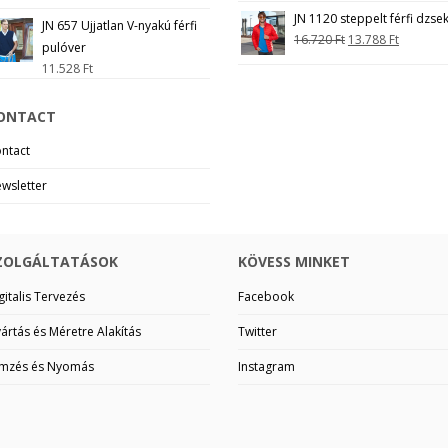
JN 1120 steppelt férfi dzsek
JN 657 Ujjatlan V-nyakú férfi
16.720
Ft
13.788
Ft
pulóver
11.528
Ft
ONTACT
ntact
wsletter
ZOLGÁLTATÁSOK
KÖVESS MINKET
gitalis Tervezés
Facebook
ártás és Méretre Alakítás
Twitter
mzés és Nyomás
Instagram