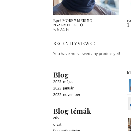
B916 MORF® MERINO
1
3
NYAKMELEGÍTŐ
5.624
Ft
RECENTLY VIEWED
You have not viewed any product yet!
Blog
K
2023. május
2023. január
2022. november
Blog témák
cikk
divat
fenntarthatóság