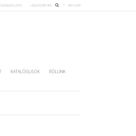
KÍVÁNSÁGLISTA
+36205789789
MY CART
T
KATALÓGUSOK
RÓLUNK